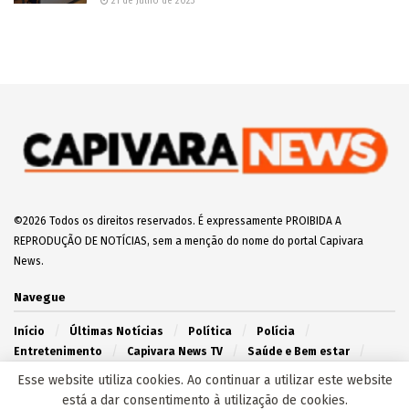
tiroteio em festa junina no Lageado
7 de Junho de 2025
Vídeo: Jovens desligam padrão da UBS Santa
Emília e R$ 300 mil em vacinas contra a gripe
são perdidos
2 de Junho de 2025
Capivara News TV: Vídeo mostra que jovem é
morto espancado e tem corpo enterrado em
cova rasa, em Iguatemi
30 de Julho de 2025
Apontado como assassino de Diabolin,
Boquinha morre em confronto com o Choque na
Capital
20 de Março de 2025
Esse website utiliza cookies. Ao continuar a utilizar este website
EDITOR'S PICK
está a dar consentimento à utilização de cookies.