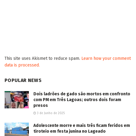
de Mundo Novo
2026/08/06
Nos 85 anos do Hospital São Julião, Coronel
David reforça compromisso com quem mais
precisa da saúde pública
2026/08/06
Defesa Civil emite alerta para risco de vendaval
em Campo Grande
2026/08/06
Deputada aciona MPF contra presidente da
Fiems por ter sido barrada de jantar com
ministro
2026/08/06
Identificado homem encontrado morto a golpes
de faca em rua de Sidrolândia
2026/08/06