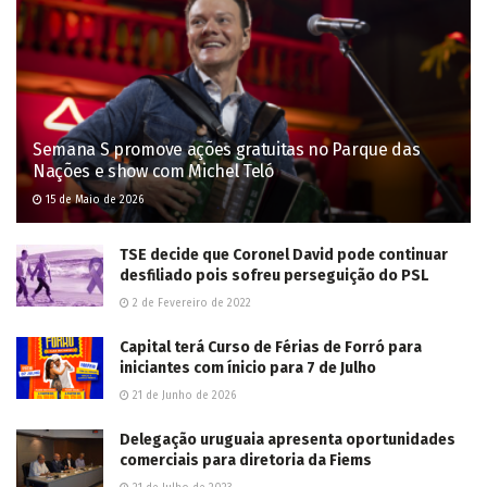
This site uses Akismet to reduce spam.
Learn how your comment
data is processed.
POPULAR NEWS
Dois ladrões de gado são mortos em confronto
com PM em Três Lagoas; outros dois foram
presos
3 de Junho de 2025
Adolescente morre e mais três ficam feridos em