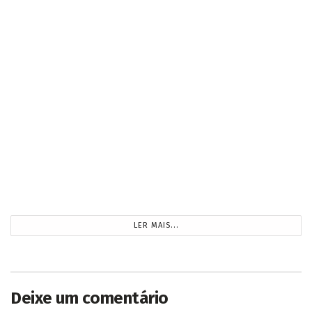
Igreja concede “Prêmio Valores Comunitários
2026” a entidades pelo trabalho filantrópico e
de caridade
2026/08/06
Reinaldo aponta maiores desafios da Rota
Bioceânica depois da construção da ponte
2026/08/06
Homem é assassinado por motociclista em bar
de Mundo Novo
2026/08/06
CARREGANDO...
Deixe um comentário