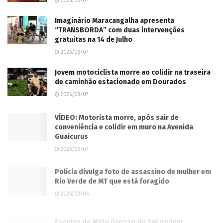
2026/08/07
Imaginário Maracangalha apresenta
“TRANSBORDA” com duas intervenções
gratuitas na 14 de Julho
2026/08/07
Jovem motociclista morre ao colidir na traseira
de caminhão estacionado em Dourados
2026/08/07
VÍDEO: Motorista morre, após sair de
conveniência e colidir em muro na Avenida
Guaicurus
2026/08/07
Polícia divulga foto de assassino de mulher em
Rio Verde de MT que está foragido
2026/08/06
Escolas de Mato Grosso do Sul podem
participar da Gincana Guardiões do Pantanal