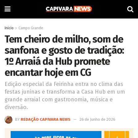
Inicio
Campo Grande
Tem cheiro de milho, som de
sanfona e gosto de tradição:
1º Arraiá da Hub promete
encantar hoje em CG
Edição especial da Feirinha entra no clima das
festas juninas e transforma a Casa Hub em um
grande arraial com gastronomia, música e
diversão.
BY
REDAÇÃO CAPIVARA NEWS
26 de Junho de 2026