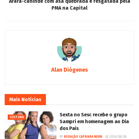
Arara-canindé com asa quebrada é resgatada pela
PMA na Capital
Alan Diógenes
Mais
Notícias
Sexta no Sesc recebe o grupo
CULTURA
Sampri em homenagem ao Dia
dos Pais
BY
REDAÇÃO CAPIVARA NEWS
2026/08/08