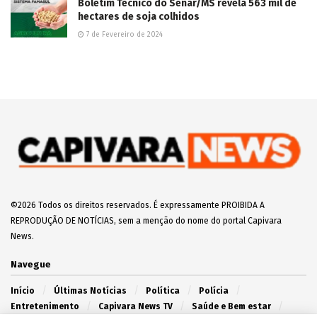
Boletim Técnico do Senar/MS revela 563 mil de
hectares de soja colhidos
7 de Fevereiro de 2024
©2026 Todos os direitos reservados. É expressamente PROIBIDA A
REPRODUÇÃO DE NOTÍCIAS, sem a menção do nome do portal Capivara
News.
Navegue
Início
Últimas Notícias
Política
Polícia
Entretenimento
Capivara News TV
Saúde e Bem estar