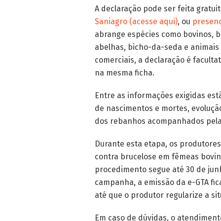
A declaração pode ser feita gratu
Saniagro (acesse aqui)
, ou
presenc
abrange espécies como bovinos, bub
abelhas, bicho-da-seda e animais 
comerciais, a declaração é faculta
na mesma ficha.
Entre as informações exigidas est
de nascimentos e mortes, evolução 
dos rebanhos acompanhados pela
Durante esta etapa, os produtores
contra brucelose em fêmeas bovina
procedimento segue até 30 de junh
campanha, a emissão da e-GTA fica
até que o produtor regularize a si
Em caso de dúvidas, o atendimento