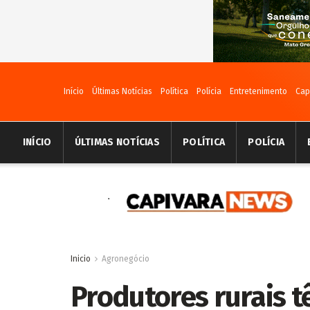
Início
Últimas Notícias
Política
Polícia
Entretenimento
Cap
INÍCIO
ÚLTIMAS NOTÍCIAS
POLÍTICA
POLÍCIA
Inicio
Agronegócio
Produtores rurais t