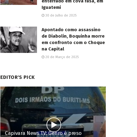
enterrado em cova rasa, em
Iguatemi
30 de Julho de 2025
Apontado como assassino
de Diabolin, Boquinha morre
em confronto com o Choque
na Capital
20 de Março de 2025
EDITOR'S PICK
Capivara News TV: Genro é preso