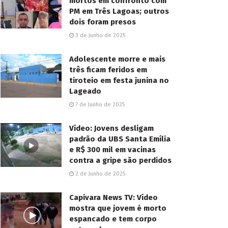
mortos em confronto com
PM em Três Lagoas; outros
dois foram presos
3 de Junho de 2025
Adolescente morre e mais
três ficam feridos em
tiroteio em festa junina no
Lageado
7 de Junho de 2025
Vídeo: Jovens desligam
padrão da UBS Santa Emília
e R$ 300 mil em vacinas
contra a gripe são perdidos
2 de Junho de 2025
Capivara News TV: Vídeo
mostra que jovem é morto
espancado e tem corpo