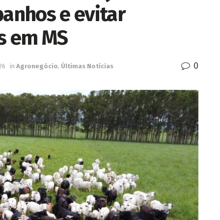
banhos e evitar
os em MS
0
26
in
Agronegócio
,
Últimas Notícias