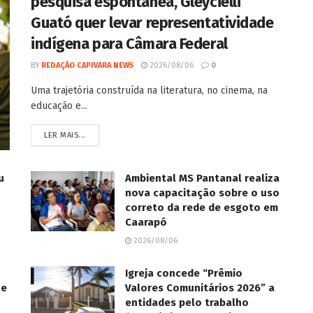
pesquisa espontânea, Gleycielli
Guató quer levar representatividade
indígena para Câmara Federal
BY
REDAÇÃO CAPIVARA NEWS
2026/08/06
0
Uma trajetória construída na literatura, no cinema, na
educação e...
LER MAIS...
u
Ambiental MS Pantanal realiza
nova capacitação sobre o uso
correto da rede de esgoto em
Caarapó
2026/08/06
Igreja concede “Prêmio
ue
Valores Comunitários 2026” a
entidades pelo trabalho