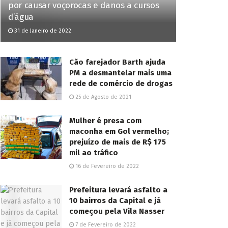
por causar voçorocas e danos a cursos
d’água
31 de Janeiro de 2022
Cão farejador Barth ajuda
PM a desmantelar mais uma
rede de comércio de drogas
25 de Agosto de 2021
Mulher é presa com
maconha em Gol vermelho;
prejuízo de mais de R$ 175
mil ao tráfico
16 de Fevereiro de 2022
Prefeitura levará asfalto a
10 bairros da Capital e já
começou pela Vila Nasser
7 de Fevereiro de 2022