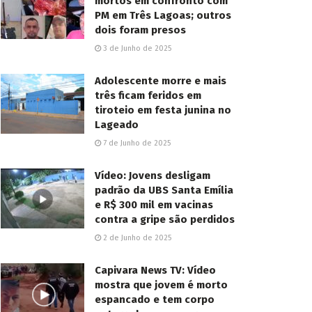
mortos em confronto com
PM em Três Lagoas; outros
dois foram presos
3 de Junho de 2025
Adolescente morre e mais
três ficam feridos em
tiroteio em festa junina no
Lageado
7 de Junho de 2025
Vídeo: Jovens desligam
padrão da UBS Santa Emília
e R$ 300 mil em vacinas
contra a gripe são perdidos
2 de Junho de 2025
Capivara News TV: Vídeo
mostra que jovem é morto
espancado e tem corpo