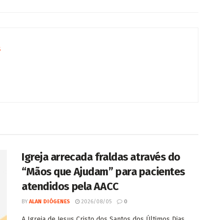
s
Igreja arrecada fraldas através do
“Mãos que Ajudam” para pacientes
atendidos pela AACC
BY
ALAN DIÓGENES
2026/08/05
0
A Igreja de Jesus Cristo dos Santos dos Últimos Dias,...