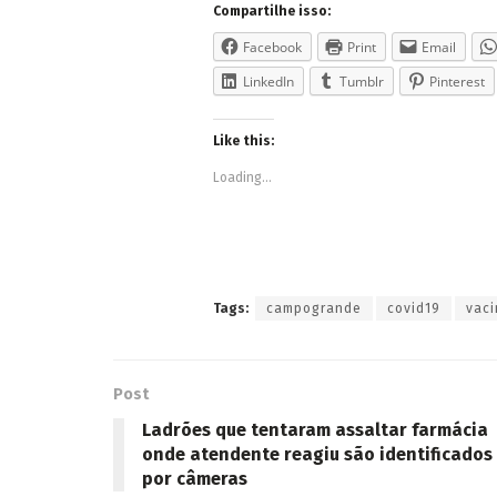
Compartilhe isso:
Facebook
Print
Email
LinkedIn
Tumblr
Pinterest
Like this:
Loading...
Tags:
campogrande
covid19
vac
Post
Ladrões que tentaram assaltar farmácia
onde atendente reagiu são identificados
por câmeras