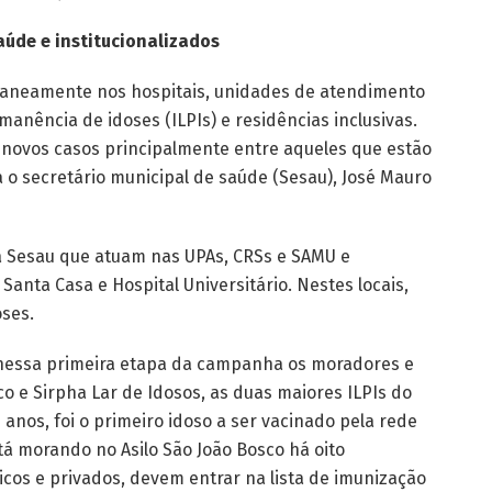
aúde e institucionalizados
taneamente nos hospitais, unidades de atendimento
manência de idoses (ILPIs) e residências inclusivas.
r novos casos principalmente entre aqueles que estão
a o secretário municipal de saúde (Sesau), José Mauro
a
Sesau
que atuam nas
UPAs,
CRSs e SAMU e
 Santa Casa e Hospital Universitário. Nestes locais,
oses.
essa primeira etapa da campanha os moradores e
co e
Sirpha
Lar de Idosos, as duas maiores ILPIs do
 anos, foi o primeiro idoso a ser vacinado pela rede
tá morando no Asilo São João Bosco há oito
picos e privados, devem entrar na lista de imunização