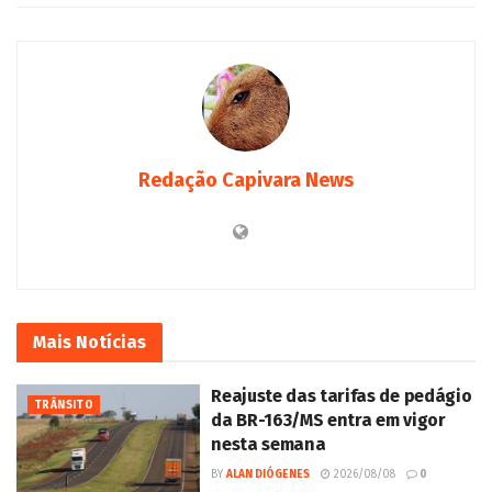
Redação Capivara News
Mais
Notícias
Reajuste das tarifas de pedágio
TRÂNSITO
da BR-163/MS entra em vigor
nesta semana
BY
ALAN DIÓGENES
2026/08/08
0