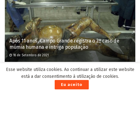
Após 11 anos, Campo Grande registra o 2º caso de
múmia humana e intriga população
18 de Setembro de 2021
Esse website utiliza cookies. Ao continuar a utilizar este website
Confira a escala médica de plantão nos postos
está a dar consentimento à utilização de cookies.
de saúde de Campo Grande neste sábado
Eu aceito
1 de Junho de 2024
Três criminosos morrem em troca de tiros com
a polícia, após roubarem guincho
29 de Novembro de 2023
Covid-19: Novos prazos de renovação da CNH e a
Lei 14.071/20
12 de Janeiro de 2021