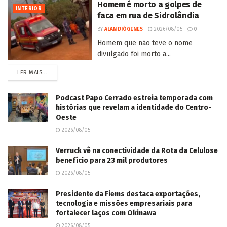
Podcast Papo Cerrado estreia temporada com
histórias que revelam a identidade do Centro-
Oeste
2026/08/05
Verruck vê na conectividade da Rota da Celulose
benefício para 23 mil produtores
2026/08/05
Presidente da Fiems destaca exportações,
tecnologia e missões empresariais para
fortalecer laços com Okinawa
2026/08/05
Homem mata companheira de 22 anos a golpes
de faca em aldeia de Paranhos
2026/08/05
Mara Caseiro solicita operação tapa-buracos na
MS-160 entre Tacuru e Sete Quedas
2026/08/05