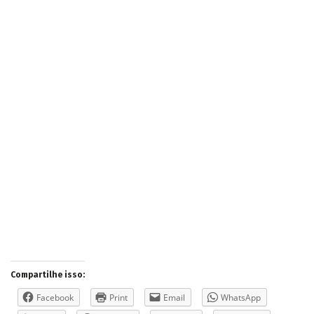
Compartilhe isso:
Facebook
Print
Email
WhatsApp
Skype
Telegram
Twitter
LinkedIn
Tumblr
Pinterest
Like this:
Loading...