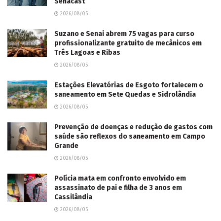
saneamento em Sete Quedas e Sidrolândia
2026/08/05
Prevenção de doenças e redução de gastos com
saúde são reflexos do saneamento em Campo
Grande
2026/08/05
Polícia mata em confronto envolvido em
assassinato de pai e filha de 3 anos em
Cassilândia
2026/08/05
Lidio Lopes visita Templo Sede da Assembleia
de Deus Ministério do Belém e se reúne com
lideranças nacionais da igreja
2026/08/05
Pedidos por novo cartório de pessoas jurídicas
e procedimento uniforme nos juizados são
levados ao TJMS