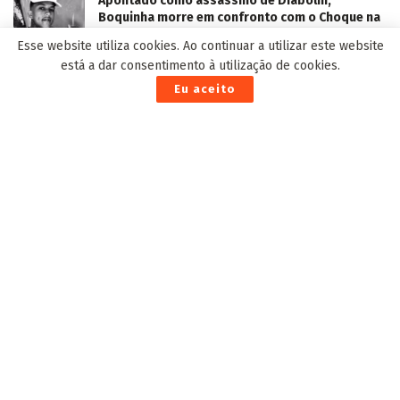
Esse website utiliza cookies. Ao continuar a utilizar este website
está a dar consentimento à utilização de cookies.
Eu aceito
Entrega dos kits escolares e uniformes para 2026 já
começou em todo o Estado
2 de Janeiro de 2026
Homem é morto por atirador em restaurante ao
lado da esposa e da filha pequena
17 de Maio de 2023
Confira a programação desta segunda-feira (21)
do calendário dos 124 anos de CG
20 de Agosto de 2023
Identificado suspeito que comprou carnes em
comércio e fez falso PIX em Campo Grande