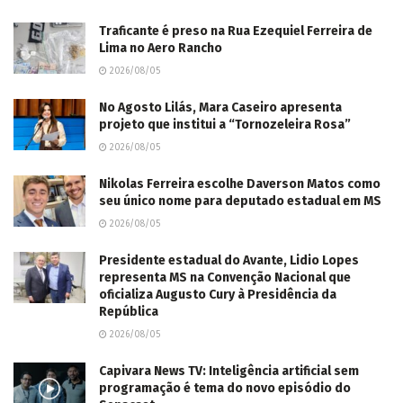
Nikolas Ferreira escolhe Daverson Matos como
seu único nome para deputado estadual em MS
2026/08/05
Presidente estadual do Avante, Lidio Lopes
representa MS na Convenção Nacional que
oficializa Augusto Cury à Presidência da
República
2026/08/05
Capivara News TV: Inteligência artificial sem
programação é tema do novo episódio do
Senacast
2026/08/05
Suzano e Senai abrem 75 vagas para curso
profissionalizante gratuito de mecânicos em
Três Lagoas e Ribas
2026/08/05
Estações Elevatórias de Esgoto fortalecem o