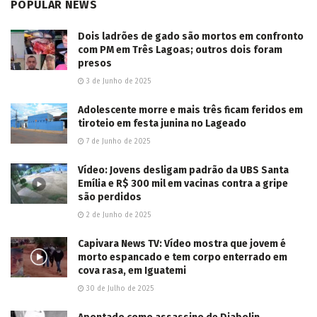
7 de Junho de 2025
Vídeo: Jovens desligam padrão da UBS Santa
Emília e R$ 300 mil em vacinas contra a gripe
são perdidos
2 de Junho de 2025
Capivara News TV: Vídeo mostra que jovem é
morto espancado e tem corpo enterrado em
cova rasa, em Iguatemi
30 de Julho de 2025
Apontado como assassino de Diabolin,
Boquinha morre em confronto com o Choque na
Capital
20 de Março de 2025
EDITOR'S PICK