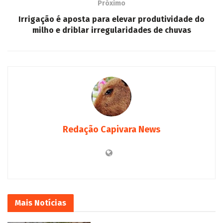
Redação Capivara News
Mais
Notícias
Homem é morto a golpes de
INTERIOR
faca em rua de Sidrolândia
BY
ALAN DIÓGENES
2026/08/05
0
Homem que não teve o nome
divulgado foi morto a...
LER MAIS...