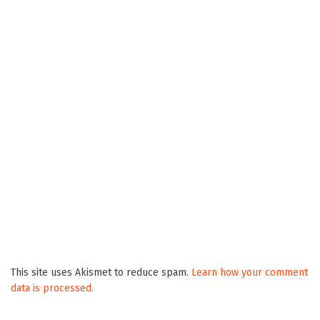
This site uses Akismet to reduce spam.
Learn how your comment
data is processed.
POPULAR NEWS
Dois ladrões de gado são mortos em confronto
com PM em Três Lagoas; outros dois foram
presos
3 de Junho de 2025
Adolescente morre e mais três ficam feridos em
tiroteio em festa junina no Lageado