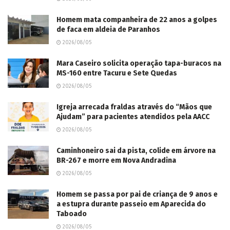
Igreja arrecada fraldas através do “Mãos que
Ajudam” para pacientes atendidos pela AACC
2026/08/05
Caminhoneiro sai da pista, colide em árvore na
BR-267 e morre em Nova Andradina
2026/08/05
Homem se passa por pai de criança de 9 anos e
a estupra durante passeio em Aparecida do
Taboado
2026/08/05
Traficante é preso na Rua Ezequiel Ferreira de
Lima no Aero Rancho
2026/08/05
No Agosto Lilás, Mara Caseiro apresenta
projeto que institui a “Tornozeleira Rosa”
2026/08/05