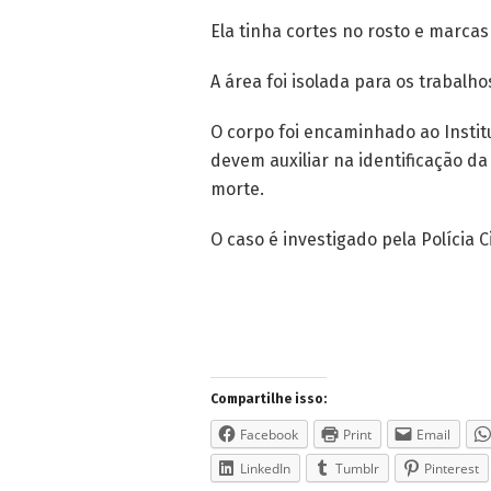
Ela tinha cortes no rosto e marca
A área foi isolada para os trabalhos
O corpo foi encaminhado ao Instit
devem auxiliar na identificação d
morte.
O caso é investigado pela Polícia Ci
Compartilhe isso:
Facebook
Print
Email
LinkedIn
Tumblr
Pinterest