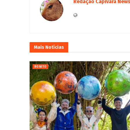
Redação Capivara New
Mais
Notícias
BONITO