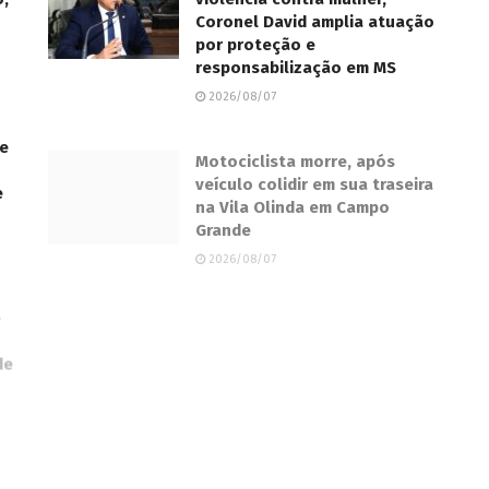
Coronel David amplia atuação
por proteção e
responsabilização em MS
2026/08/07
de
Motociclista morre, após
veículo colidir em sua traseira
e
na Vila Olinda em Campo
Grande
2026/08/07
e
Agro de MS amplia
exportações em 12,4% com
de
destaque para soja e carne
bovina
2026/08/07
Com risco de tempestades,
Defesa Civil emite alerta