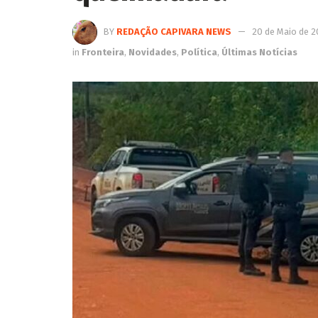
BY
REDAÇÃO CAPIVARA NEWS
20 de Maio de 
in
Fronteira
,
Novidades
,
Política
,
Últimas Notícias