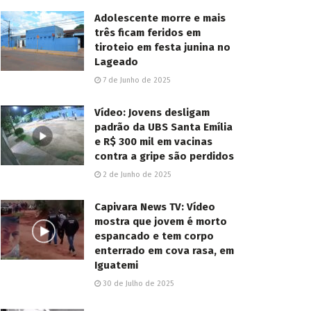
Adolescente morre e mais
três ficam feridos em
tiroteio em festa junina no
Lageado
7 de Junho de 2025
Vídeo: Jovens desligam
padrão da UBS Santa Emília
e R$ 300 mil em vacinas
contra a gripe são perdidos
2 de Junho de 2025
Capivara News TV: Vídeo
mostra que jovem é morto
espancado e tem corpo
enterrado em cova rasa, em
Iguatemi
30 de Julho de 2025