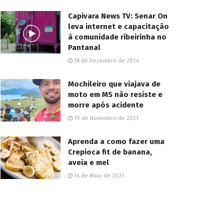
Capivara News TV: Senar On
leva internet e capacitação
à comunidade ribeirinha no
Pantanal
18 de Dezembro de 2024
Mochileiro que viajava de
moto em MS não resiste e
morre após acidente
19 de Novembro de 2021
Aprenda a como fazer uma
Crepioca fit de banana,
aveia e mel
14 de Maio de 2021