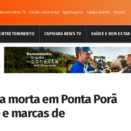
apivara News TV
Saúde e Bem estar
Agronegócio
Campo Grande
Interior
ENTRETENIMENTO
CAPIVARA NEWS TV
SAÚDE E BEM ESTAR
a morta em Ponta Porã
o e marcas de