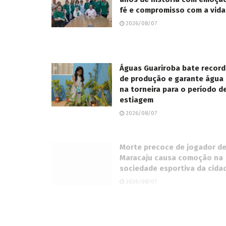
fé e compromisso com a vida
2026/08/07
Águas Guariroba bate recor
de produção e garante água
na torneira para o período d
estiagem
2026/08/07
Morte precoce de jogador d
Maracaju causa comoção na
sociedade esportiva da cida
2026/08/07
Suzano abre 17 vagas de
emprego em Água Clara,