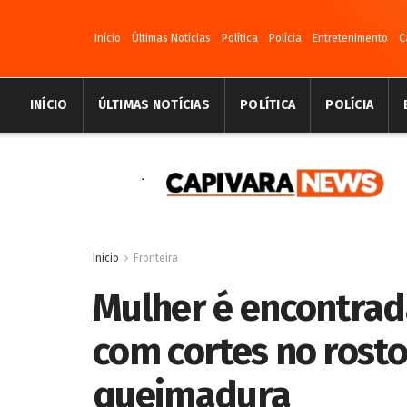
Início
Últimas Notícias
Política
Polícia
Entretenimento
C
INÍCIO
ÚLTIMAS NOTÍCIAS
POLÍTICA
POLÍCIA
Inicio
Fronteira
Mulher é encontrad
com cortes no rost
queimadura