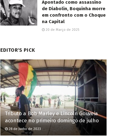
Apontado como assassino
de Diabolin, Boquinha morre
em confronto com o Choque
na Capital
20 de Março de 2025
EDITOR'S PICK
Tributo a Bob Marley e Lincoln Gouveia
acontece no primeiro domingo de julho
28 de Junho de 2023