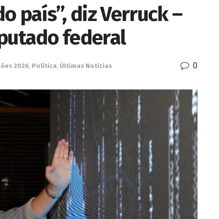
o país”, diz Verruck –
putado federal
0
ções 2026
,
Política
,
Últimas Notícias