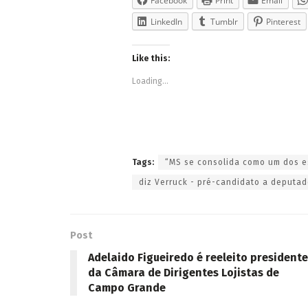
Facebook
Print
Email
LinkedIn
Tumblr
Pinterest
Like this:
Loading...
Tags:
“MS se consolida como um dos e
diz Verruck - pré-candidato a deputad
Post
Adelaido Figueiredo é reeleito presidente
da Câmara de Dirigentes Lojistas de
Campo Grande