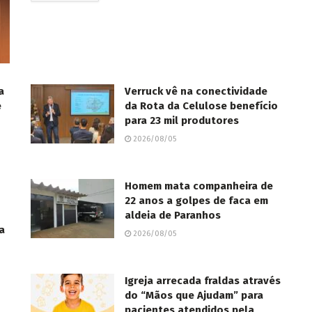
a
Verruck vê na conectividade
e
da Rota da Celulose benefício
para 23 mil produtores
2026/08/05
Homem mata companheira de
22 anos a golpes de faca em
aldeia de Paranhos
a
2026/08/05
Igreja arrecada fraldas através
do “Mãos que Ajudam” para
pacientes atendidos pela