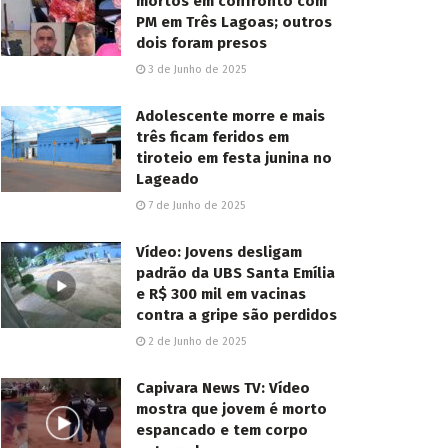
mortos em confronto com
PM em Três Lagoas; outros
dois foram presos
3 de Junho de 2025
Adolescente morre e mais
três ficam feridos em
tiroteio em festa junina no
Lageado
7 de Junho de 2025
Vídeo: Jovens desligam
padrão da UBS Santa Emília
e R$ 300 mil em vacinas
contra a gripe são perdidos
2 de Junho de 2025
Capivara News TV: Vídeo
mostra que jovem é morto
espancado e tem corpo