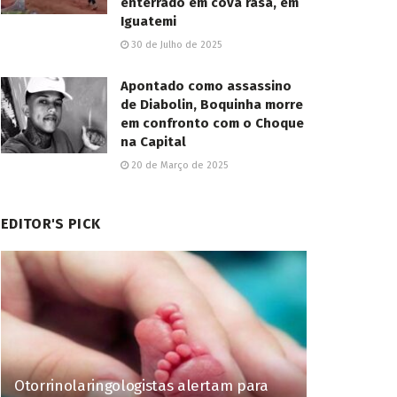
enterrado em cova rasa, em
Iguatemi
30 de Julho de 2025
Apontado como assassino
de Diabolin, Boquinha morre
em confronto com o Choque
na Capital
20 de Março de 2025
EDITOR'S PICK
Otorrinolaringologistas alertam para