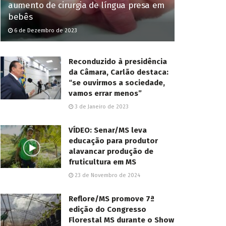
aumento de cirurgia de língua presa em
bebês
6 de Dezembro de 2023
Reconduzido à presidência
da Câmara, Carlão destaca:
“se ouvirmos a sociedade,
vamos errar menos”
3 de Janeiro de 2023
VÍDEO: Senar/MS leva
educação para produtor
alavancar produção de
fruticultura em MS
23 de Novembro de 2024
Reflore/MS promove 7ª
edição do Congresso
Florestal MS durante o Show