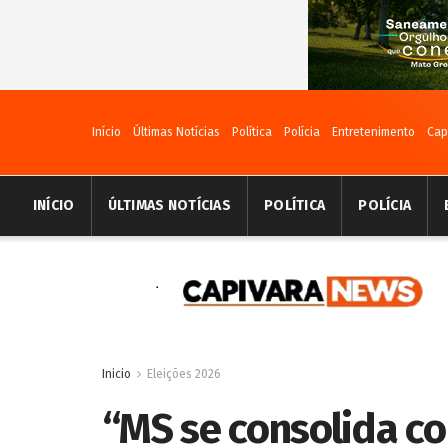
Início
Últimas Notícias
Política
Polícia
Entretenimento
Cap
INÍCIO
ÚLTIMAS NOTÍCIAS
POLÍTICA
POLÍCIA
Inicio
Eleições 2026
“MS se consolida c