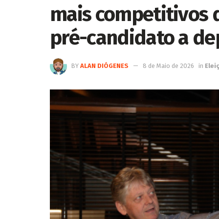
mais competitivos d
pré-candidato a de
BY
ALAN DIÓGENES
8 de Maio de 2026
in
Elei