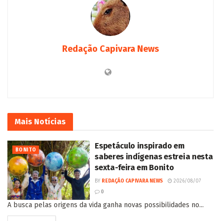
Redação Capivara News
Mais
Notícias
Espetáculo inspirado em
BONITO
saberes indígenas estreia nesta
sexta-feira em Bonito
BY
REDAÇÃO CAPIVARA NEWS
2026/08/07
0
A busca pelas origens da vida ganha novas possibilidades no...