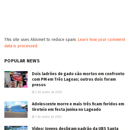
de facção, homem morre em confronto com PM
em Três Lagoas
2026/08/07
Aos 20 anos da Lei Maria da Penha, trabalho de
encaminhados pela Justiça ajuda a transformar
vidas em CG
2026/08/07
Vira CG leva asfalto às Vilas Nogueira e Aimoré
em Campo Grande
2026/08/07
Imaginário Maracangalha apresenta
“TRANSBORDA” com duas intervenções
gratuitas na 14 de Julho
2026/08/07
Jovem motociclista morre ao colidir na traseira
de caminhão estacionado em Dourados
2026/08/07