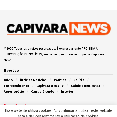
Vídeo: Jovens desligam padrão da UBS Santa
Emília e R$ 300 mil em vacinas contra a gripe
são perdidos
2 de Junho de 2025
Capivara News TV: Vídeo mostra que jovem é
morto espancado e tem corpo enterrado em
cova rasa, em Iguatemi
30 de Julho de 2025
Apontado como assassino de Diabolin,
Boquinha morre em confronto com o Choque na
Capital
20 de Março de 2025
EDITOR'S PICK
Esse website utiliza cookies. Ao continuar a utilizar este website
está a dar consentimento à utilização de cookies.