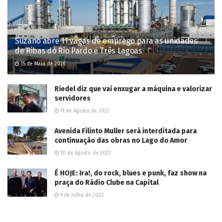
This site uses Akismet to reduce spam.
Learn how your comment
data is processed.
POPULAR NEWS
Dois ladrões de gado são mortos em confronto
com PM em Três Lagoas; outros dois foram
presos
3 de Junho de 2025
Adolescente morre e mais três ficam feridos em
tiroteio em festa junina no Lageado
7 de Junho de 2025