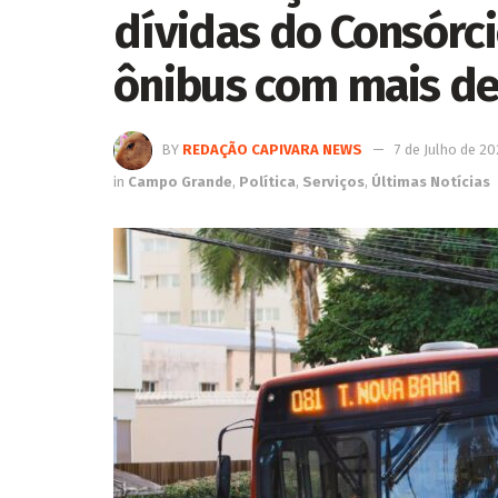
dívidas do Consórci
ônibus com mais de
BY
REDAÇÃO CAPIVARA NEWS
7 de Julho de 2
in
Campo Grande
,
Política
,
Serviços
,
Últimas Notícias