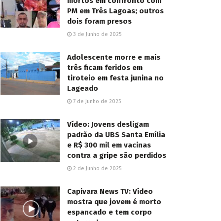
mortos em confronto com
PM em Três Lagoas; outros
dois foram presos
3 de Junho de 2025
Adolescente morre e mais
três ficam feridos em
tiroteio em festa junina no
Lageado
7 de Junho de 2025
Vídeo: Jovens desligam
padrão da UBS Santa Emília
e R$ 300 mil em vacinas
contra a gripe são perdidos
2 de Junho de 2025
Capivara News TV: Vídeo
mostra que jovem é morto
espancado e tem corpo