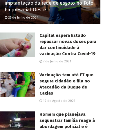
implantação da rede de esgoto no Polo
Empresarial Oeste
25 de Junho de 2024
Capital espera Estado
repassar novas doses para
dar continuidade à
vacinação Contra Covid-19
7 de Junho de 2021
Vacinação tem até ET que
segura cidadão e fila no
Atacadão da Duque de
Caxias
19 de Agosto de 2021
Homem que planejava
sequestrar família reage à
abordagem policial e é