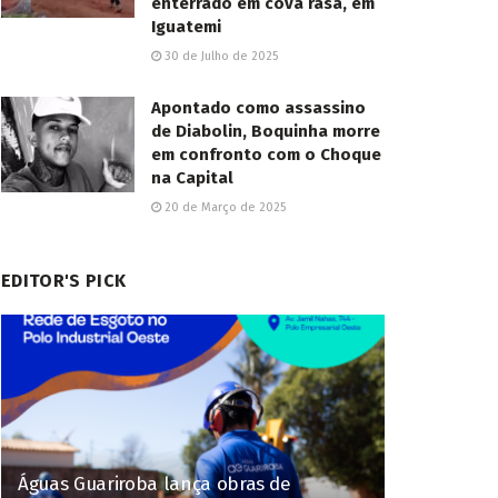
enterrado em cova rasa, em
Iguatemi
30 de Julho de 2025
Apontado como assassino
de Diabolin, Boquinha morre
em confronto com o Choque
na Capital
20 de Março de 2025
EDITOR'S PICK
Águas Guariroba lança obras de