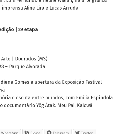
i, Luís Fernando e Heline Willian; na arte gráfica
 imprensa Aline Lira e Lucas Arruda.
edição | 2ª etapa
e Arte | Dourados (MS)
98 – Parque Alvorada
diene Gomes e abertura da Exposição Festival
owá
emória e escuta entre mundos, com Emília Espíndola
 o documentário Yõg Ãtak: Meu Pai, Kaiowá
WhatsApp
Skype
Telegram
Twitter