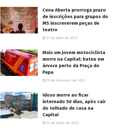
Cena Aberta prorroga prazo
de inscrições para grupos do
MS inscreverem peças de
teatro
21 de Julho de 2023
Mais um jovem motociclista
morre na Capital; bateu em
árvore perto da Praça do
Papa
25 de Fevereiro de 2022
Idoso morre ao ficar
internado 50 dias, após cair
do telhado de casa na
Capital
13 de Junho de 2023