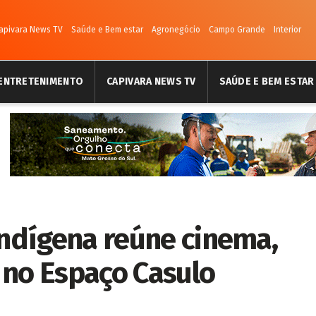
apivara News TV
Saúde e Bem estar
Agronegócio
Campo Grande
Interior
ENTRETENIMENTO
CAPIVARA NEWS TV
SAÚDE E BEM ESTAR
Indígena reúne cinema,
 no Espaço Casulo