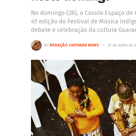
No domingo (28), o Casulo Espaço de 
4ª edição do Festival de Música Indí
debate e celebração da cultura Guar
BY
REDAÇÃO CAPIVARA NEWS
27 de Junho de 