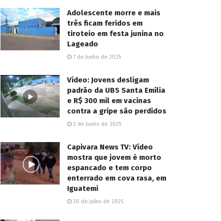
Adolescente morre e mais
três ficam feridos em
tiroteio em festa junina no
Lageado
7 de Junho de 2025
Vídeo: Jovens desligam
padrão da UBS Santa Emília
e R$ 300 mil em vacinas
contra a gripe são perdidos
2 de Junho de 2025
Capivara News TV: Vídeo
mostra que jovem é morto
espancado e tem corpo
enterrado em cova rasa, em
Iguatemi
30 de Julho de 2025