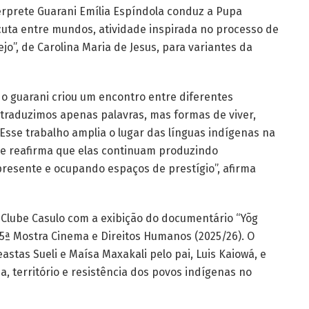
ntérprete Guarani Emília Espíndola conduz a Pupa
scuta entre mundos, atividade inspirada no processo de
o”, de Carolina Maria de Jesus, para variantes da
 o guarani criou um encontro entre diferentes
traduzimos apenas palavras, mas formas de viver,
sse trabalho amplia o lugar das línguas indígenas na
ão e reafirma que elas continuam produzindo
resente e ocupando espaços de prestígio”, afirma
e Clube Casulo com a exibição do documentário “Yõg
 15ª Mostra Cinema e Direitos Humanos (2025/26). O
stas Sueli e Maísa Maxakali pelo pai, Luis Kaiowá, e
, território e resistência dos povos indígenas no