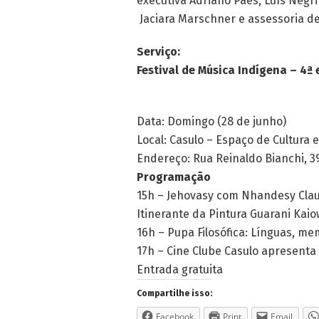
executiva Adriano Paes, Luís Negrin
Jaciara Marschner e assessoria de
Serviço:
Festival de Música Indígena – 4ª 
Data: Domingo (28 de junho)
Local: Casulo – Espaço de Cultura 
Endereço: Rua Reinaldo Bianchi, 3
Programação
15h – Jehovasy com Nhandesy Clau
Itinerante da Pintura Guarani Kai
16h – Pupa Filosófica: Línguas, m
17h – Cine Clube Casulo apresenta
Entrada gratuita
Compartilhe isso:
Facebook
Print
Email