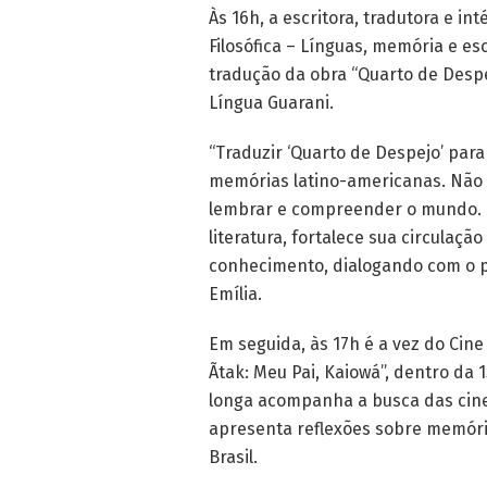
Às 16h, a escritora, tradutora e i
Filosófica – Línguas, memória e e
tradução da obra “Quarto de Despej
Língua Guarani.
“Traduzir ‘Quarto de Despejo’ para
memórias latino-americanas. Não 
lembrar e compreender o mundo. E
literatura, fortalece sua circulaç
conhecimento, dialogando com o p
Emília.
Em seguida, às 17h é a vez do Cin
Ãtak: Meu Pai, Kaiowá”, dentro da
longa acompanha a busca das cinea
apresenta reflexões sobre memória
Brasil.