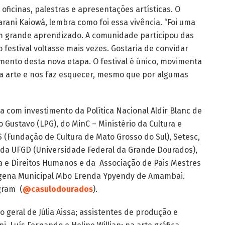
 oficinas, palestras e apresentações artísticas. O
uarani Kaiowá, lembra como foi essa vivência. “Foi uma
um grande aprendizado. A comunidade participou das
o festival voltasse mais vezes. Gostaria de convidar
ento desta nova etapa. O festival é único, movimenta
da arte e nos faz esquecer, mesmo que por algumas
a com investimento da Política Nacional Aldir Blanc de
o Gustavo (LPG), do MinC – Ministério da Cultura e
 (Fundação de Cultura de Mato Grosso do Sul), Setesc,
 da UFGD (Universidade Federal da Grande Dourados),
a e Direitos Humanos e da Associação de Pais Mestres
dígena Municipal Mbo Erenda Ypyendy de Amambai.
gram (
@casulodourados
).
 geral de Júlia Aissa; assistentes de produção e