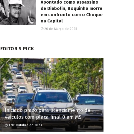
Apontado como assassino
de Diabolin, Boquinha morre
em confronto com o Choque
na Capital
20 de Março de 2025
EDITOR'S PICK
Iniciado prazo para licenciamento de
veículos com placa final 0 em MS
1 de Outubro de 2023