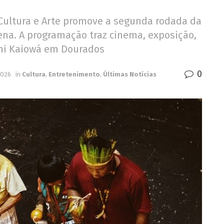
Cultura e Arte promove a segunda rodada da
gena. A programação traz cinema, exposição,
ani Kaiowá em Dourados
0
2026
in
Cultura
,
Entretenimento
,
Últimas Notícias