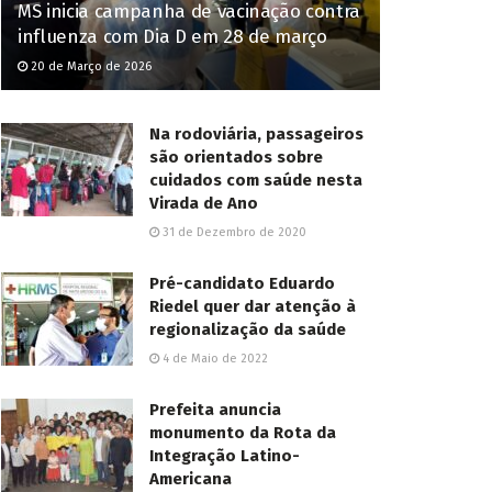
MS inicia campanha de vacinação contra
influenza com Dia D em 28 de março
20 de Março de 2026
Na rodoviária, passageiros
são orientados sobre
cuidados com saúde nesta
Virada de Ano
31 de Dezembro de 2020
Pré-candidato Eduardo
Riedel quer dar atenção à
regionalização da saúde
4 de Maio de 2022
Prefeita anuncia
monumento da Rota da
Integração Latino-
Americana