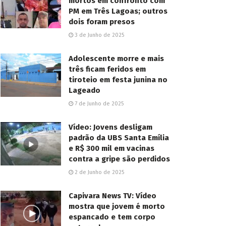
mortos em confronto com
PM em Três Lagoas; outros
dois foram presos
3 de Junho de 2025
Adolescente morre e mais
três ficam feridos em
tiroteio em festa junina no
Lageado
7 de Junho de 2025
Vídeo: Jovens desligam
padrão da UBS Santa Emília
e R$ 300 mil em vacinas
contra a gripe são perdidos
2 de Junho de 2025
Capivara News TV: Vídeo
mostra que jovem é morto
espancado e tem corpo