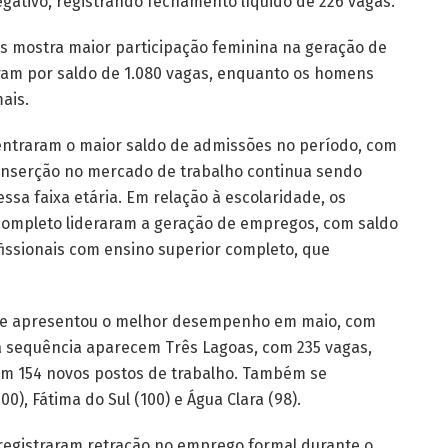
gativo, registrando fechamento líquido de 226 vagas.
ões mostra maior participação feminina na geração de
am por saldo de 1.080 vagas, enquanto os homens
ais.
centraram o maior saldo de admissões no período, com
inserção no mercado de trabalho continua sendo
sa faixa etária. Em relação à escolaridade, os
ompleto lideraram a geração de empregos, com saldo
fissionais com ensino superior completo, que
de apresentou o melhor desempenho em maio, com
a sequência aparecem Três Lagoas, com 235 vagas,
com 154 novos postos de trabalho. Também se
00), Fátima do Sul (100) e Água Clara (98).
 registraram retração no emprego formal durante o