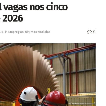
l vagas nos cinco
e 2026
0
026
in
Empregos
,
Últimas Notícias