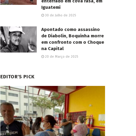
enterrado em cova rasa, em
Iguatemi
30 de Julho de 2025
Apontado como assassino
de Diabolin, Boquinha morre
em confronto com o Choque
na Capital
20 de Março de 2025
EDITOR'S PICK