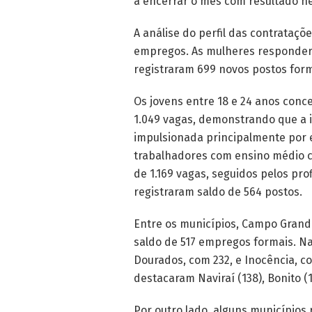
a encerrar o mês com resultado ne
A análise do perfil das contrataç
empregos. As mulheres responder
registraram 699 novos postos form
Os jovens entre 18 e 24 anos con
1.049 vagas, demonstrando que a 
impulsionada principalmente por es
trabalhadores com ensino médio c
de 1.169 vagas, seguidos pelos pro
registraram saldo de 564 postos.
Entre os municípios, Campo Gran
saldo de 517 empregos formais. N
Dourados, com 232, e Inocência, 
destacaram Naviraí (138), Bonito (1
Por outro lado, alguns municípios