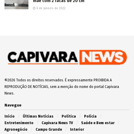
Adolescente morre e mais três ficam feridos em
tiroteio em festa junina no Lageado
7 de Junho de 2025
Vídeo: Jovens desligam padrão da UBS Santa
Emília e R$ 300 mil em vacinas contra a gripe
são perdidos
2 de Junho de 2025
Capivara News TV: Vídeo mostra que jovem é
morto espancado e tem corpo enterrado em
cova rasa, em Iguatemi
30 de Julho de 2025
Apontado como assassino de Diabolin,
Boquinha morre em confronto com o Choque na
Capital
20 de Março de 2025
EDITOR'S PICK