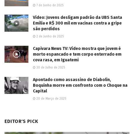
conveniência e colidir em muro na Avenida
Guaicurus
2026/08/07
LER MAIS...
Deixe um comentário