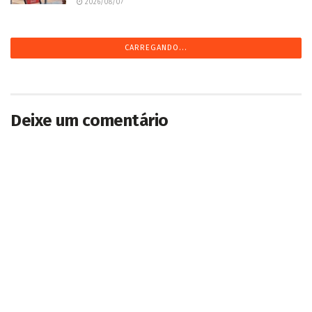
2026/08/07
Morte precoce de jogador de Maracaju causa
comoção na sociedade esportiva da cidade
2026/08/07
Agro de MS amplia exportações em 12,4% com
destaque para soja e carne bovina
2026/08/07
Suzano abre 17 vagas de emprego em Água
Clara, Brasilândia, Ribas e Três Lagoas
2026/08/07
Com risco de tempestades, Defesa Civil emite
alerta amarelo em Campo Grande
2026/08/07
Após ameaçar advogado dizendo ser membro
de facção, homem morre em confronto com PM