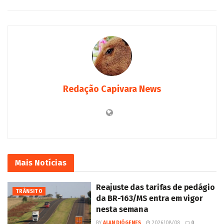
Redação Capivara News
Mais
Notícias
Reajuste das tarifas de pedágio
TRÂNSITO
da BR-163/MS entra em vigor
nesta semana
BY
ALAN DIÓGENES
2026/08/08
0