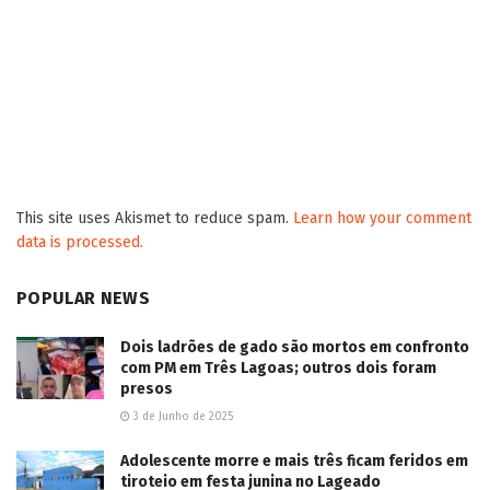
em Três Lagoas
2026/08/07
Aos 20 anos da Lei Maria da Penha, trabalho de
encaminhados pela Justiça ajuda a transformar
vidas em CG
2026/08/07
Vira CG leva asfalto às Vilas Nogueira e Aimoré
em Campo Grande
2026/08/07
Imaginário Maracangalha apresenta
“TRANSBORDA” com duas intervenções
gratuitas na 14 de Julho
2026/08/07
Jovem motociclista morre ao colidir na traseira
de caminhão estacionado em Dourados
2026/08/07
VÍDEO: Motorista morre, após sair de