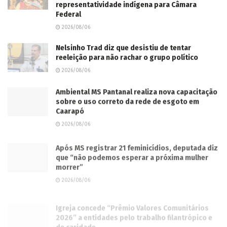
representatividade indígena para Câmara
Federal
2026/08/06
Nelsinho Trad diz que desistiu de tentar
reeleição para não rachar o grupo político
2026/08/06
Ambiental MS Pantanal realiza nova capacitação
sobre o uso correto da rede de esgoto em
Caarapó
2026/08/06
Após MS registrar 21 feminicídios, deputada diz
que “não podemos esperar a próxima mulher
morrer”
2026/08/06
Igreja concede “Prêmio Valores Comunitários
2026” a entidades pelo trabalho filantrópico e
de caridade