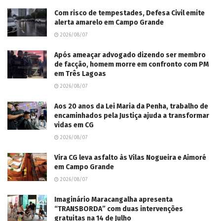
Com risco de tempestades, Defesa Civil emite
alerta amarelo em Campo Grande
2026/08/07
Após ameaçar advogado dizendo ser membro
de facção, homem morre em confronto com PM
em Três Lagoas
2026/08/07
Aos 20 anos da Lei Maria da Penha, trabalho de
encaminhados pela Justiça ajuda a transformar
vidas em CG
2026/08/07
Vira CG leva asfalto às Vilas Nogueira e Aimoré
em Campo Grande
2026/08/07
Imaginário Maracangalha apresenta
“TRANSBORDA” com duas intervenções
gratuitas na 14 de Julho