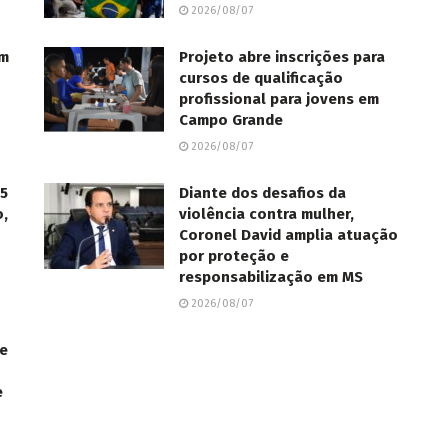
2026/08/07
om
Projeto abre inscrições para
cursos de qualificação
profissional para jovens em
Campo Grande
2026/08/07
85
Diante dos desafios da
o,
violência contra mulher,
Coronel David amplia atuação
por proteção e
responsabilização em MS
2026/08/07
de
e