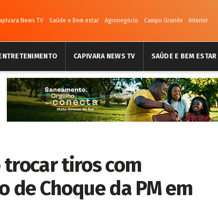
apivara News TV
Saúde e Bem estar
Agronegócio
Campo Grande
Interior
ENTRETENIMENTO
CAPIVARA NEWS TV
SAÚDE E BEM ESTAR
trocar tiros com
hão de Choque da PM em