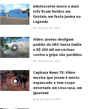
Adolescente morre e mais
três ficam feridos em
tiroteio em festa junina no
Lageado
7 de Junho de 2025
Vídeo: Jovens desligam
padrão da UBS Santa Emília
e R$ 300 mil em vacinas
contra a gripe são perdidos
2 de Junho de 2025
Capivara News TV: Vídeo
mostra que jovem é morto
espancado e tem corpo
enterrado em cova rasa, em
Iguatemi
30 de Julho de 2025