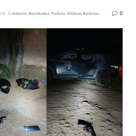
0
026
in
Interior
,
Novidades
,
Polícia
,
Últimas Notícias