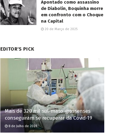
Apontado como assassino
de Diabolin, Boquinha morre
em confronto com o Choque
na Capital
20 de Março de 2025
EDITOR'S PICK
Mais de 320 mil sul-mato-grossenses
conseguiram se recuperar da Covid-19
8 de Julho de 2021