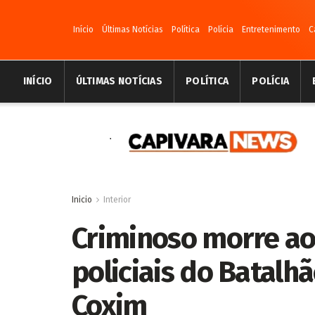
Início
Últimas Notícias
Política
Polícia
Entretenimento
C
INÍCIO
ÚLTIMAS NOTÍCIAS
POLÍTICA
POLÍCIA
Inicio
Interior
Criminoso morre ao 
policiais do Batal
Coxim