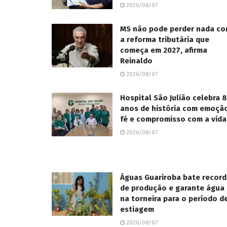
2026/08/07
MS não pode perder nada c
a reforma tributária que
começa em 2027, afirma
Reinaldo
2026/08/07
Hospital São Julião celebra 
anos de história com emoçã
fé e compromisso com a vida
2026/08/07
Águas Guariroba bate recor
de produção e garante água
na torneira para o período d
estiagem
2026/08/07