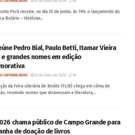
O CAPIVARA NEWS
23 de Junho de 2026
0
onta Porã recebe, no dia 25 de junho, às 19h, o lançamento do
ca Bulário – Histórias...
eúne Pedro Bial, Paulo Betti, Itamar Vieira
r e grandes nomes em edição
morativa
O CAPIVARA NEWS
22 de Junho de 2026
0
ição da Feira Literária de Bonito (FLIB) chega em clima de
ão, reunindo nomes que atravessam a literatura,...
2026 chama público de Campo Grande para
nha de doação de livros