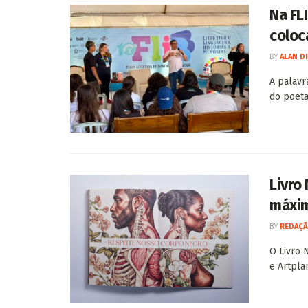
Na FL
coloca
BY
ALAN D
A palavr
do poeta 
Livro
máxim
BY
REDAÇÃ
O Livro 
e Artpla