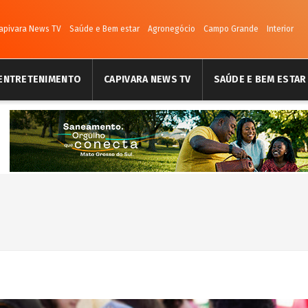
apivara News TV
Saúde e Bem estar
Agronegócio
Campo Grande
Interior
ENTRETENIMENTO
CAPIVARA NEWS TV
SAÚDE E BEM ESTAR