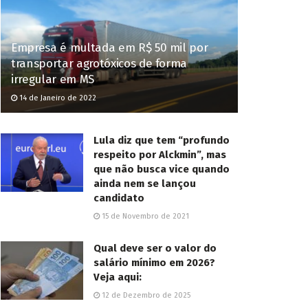
Empresa é multada em R$ 50 mil por
transportar agrotóxicos de forma
irregular em MS
14 de Janeiro de 2022
Lula diz que tem “profundo
respeito por Alckmin”, mas
que não busca vice quando
ainda nem se lançou
candidato
15 de Novembro de 2021
Qual deve ser o valor do
salário mínimo em 2026?
Veja aqui:
12 de Dezembro de 2025