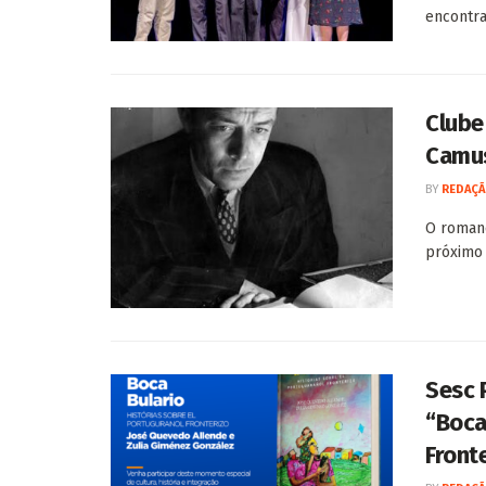
encontra
Clube
Camus
BY
REDAÇÃ
O romanc
próximo 
Sesc 
“Boca
Front