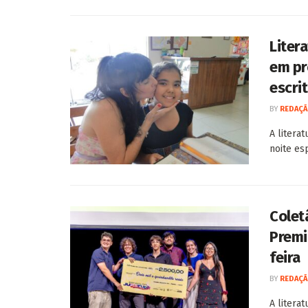
Liter
em pr
escri
BY
REDAÇÃ
A litera
noite esp
Colet
Premi
feira
BY
REDAÇÃ
A litera