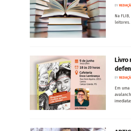
BY
REDAÇÃ
Na FLIB,
leitores.
Livro
defen
BY
REDAÇÃ
Em uma é
avalanch
imediatas,