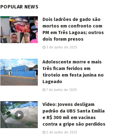
POPULAR NEWS
Dois ladrões de gado são
mortos em confronto com
PM em Três Lagoas; outros
dois foram presos
3 de Junho de 2025
Adolescente morre e mais
três ficam feridos em
tiroteio em festa junina no
Lageado
7 de Junho de 2025
Vídeo: Jovens desligam
padrão da UBS Santa Emília
e R$ 300 mil em vacinas
contra a gripe são perdidos
2 de Junho de 2025