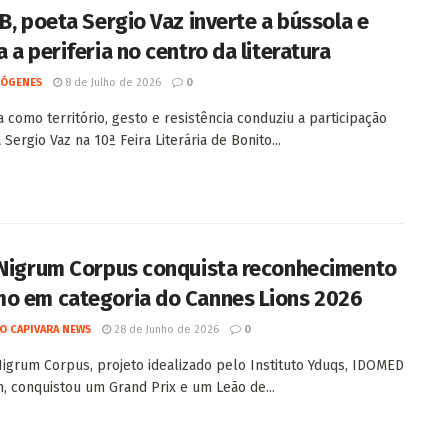
IB, poeta Sergio Vaz inverte a bússola e
 a periferia no centro da literatura
IÓGENES
8 de Julho de 2026
0
a como território, gesto e resistência conduziu a participação
Sergio Vaz na 10ª Feira Literária de Bonito...
 Nigrum Corpus conquista reconhecimento
o em categoria do Cannes Lions 2026
O CAPIVARA NEWS
28 de Junho de 2026
0
Nigrum Corpus, projeto idealizado pelo Instituto Yduqs, IDOMED
n, conquistou um Grand Prix e um Leão de...