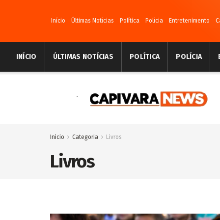
Início
Últimas Notícias
Política
Polícia
Entretenimento
C
INÍCIO
ÚLTIMAS NOTÍCIAS
POLÍTICA
POLÍCIA
Inicio
Categoria
Livros
Livros