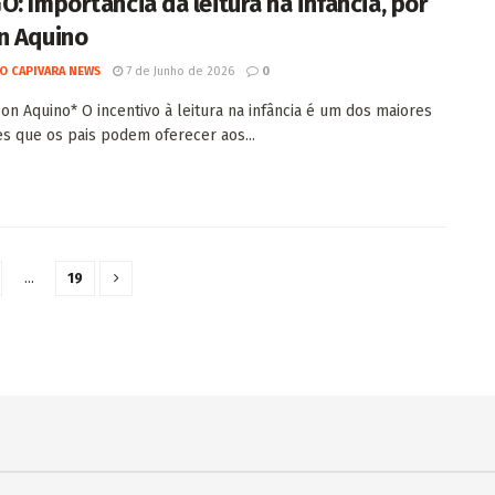
O: Importância da leitura na infância, por
n Aquino
O CAPIVARA NEWS
7 de Junho de 2026
0
son Aquino* O incentivo à leitura na infância é um dos maiores
s que os pais podem oferecer aos...
…
19