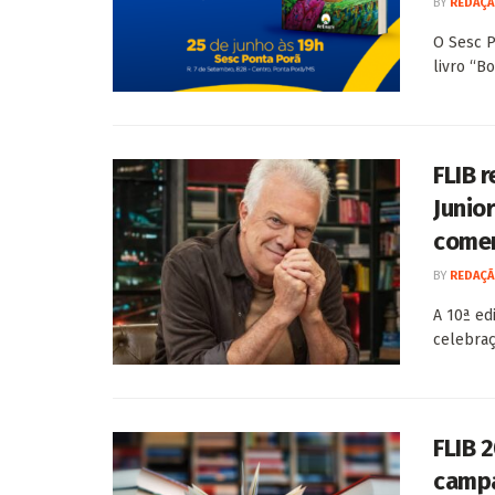
BY
REDAÇÃ
O Sesc P
livro “Bo
FLIB r
Junio
come
BY
REDAÇÃ
A 10ª ed
celebraç
FLIB 
campa