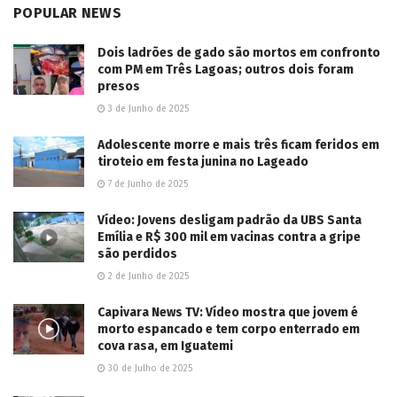
POPULAR NEWS
Dois ladrões de gado são mortos em confronto
com PM em Três Lagoas; outros dois foram
presos
3 de Junho de 2025
Adolescente morre e mais três ficam feridos em
tiroteio em festa junina no Lageado
7 de Junho de 2025
Vídeo: Jovens desligam padrão da UBS Santa
Emília e R$ 300 mil em vacinas contra a gripe
são perdidos
2 de Junho de 2025
Capivara News TV: Vídeo mostra que jovem é
morto espancado e tem corpo enterrado em
cova rasa, em Iguatemi
30 de Julho de 2025