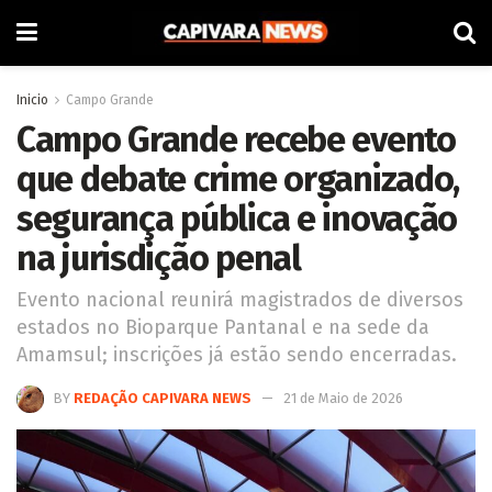
Inicio
Campo Grande
Campo Grande recebe evento
que debate crime organizado,
segurança pública e inovação
na jurisdição penal
Evento nacional reunirá magistrados de diversos
estados no Bioparque Pantanal e na sede da
Amamsul; inscrições já estão sendo encerradas.
BY
REDAÇÃO CAPIVARA NEWS
21 de Maio de 2026