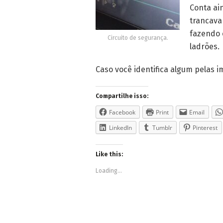
Conta ai
trancava
fazendo 
Circuito de segurança.
ladrões.
Caso você identifica algum pelas i
Compartilhe isso:
Facebook
Print
Email
LinkedIn
Tumblr
Pinterest
Like this:
Loading...