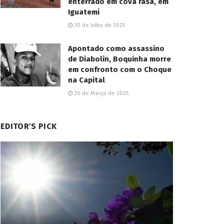
enterrado em cova rasa, em
Iguatemi
30 de Julho de 2025
Apontado como assassino
de Diabolin, Boquinha morre
em confronto com o Choque
na Capital
20 de Março de 2025
EDITOR'S PICK