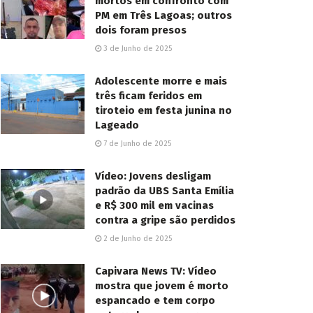
mortos em confronto com
PM em Três Lagoas; outros
dois foram presos
3 de Junho de 2025
Adolescente morre e mais
três ficam feridos em
tiroteio em festa junina no
Lageado
7 de Junho de 2025
Vídeo: Jovens desligam
padrão da UBS Santa Emília
e R$ 300 mil em vacinas
contra a gripe são perdidos
2 de Junho de 2025
Capivara News TV: Vídeo
mostra que jovem é morto
espancado e tem corpo