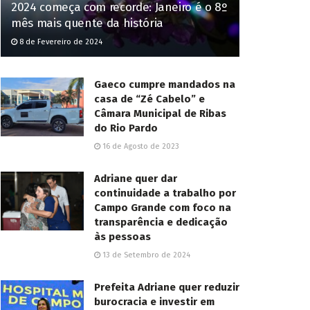
2024 começa com recorde: Janeiro é o 8º
mês mais quente da história
8 de Fevereiro de 2024
Gaeco cumpre mandados na
casa de “Zé Cabelo” e
Câmara Municipal de Ribas
do Rio Pardo
16 de Agosto de 2023
Adriane quer dar
continuidade a trabalho por
Campo Grande com foco na
transparência e dedicação
às pessoas
13 de Setembro de 2024
Prefeita Adriane quer reduzir
burocracia e investir em