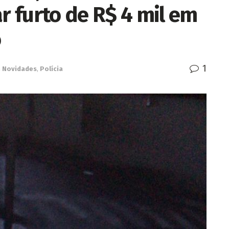
 furto de R$ 4 mil em
o
1
n
Novidades
,
Polícia