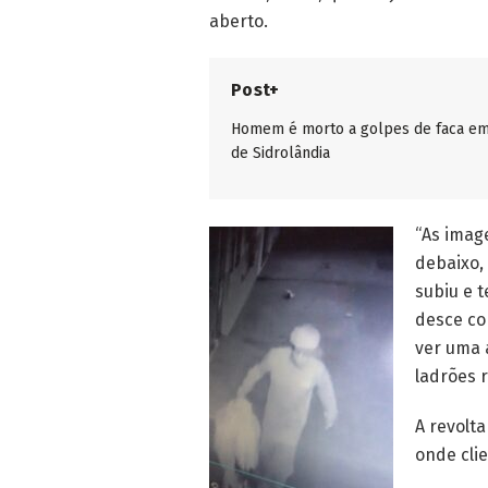
aberto.
Post+
Homem é morto a golpes de faca em
de Sidrolândia
“As imag
debaixo,
subiu e t
desce co
ver uma 
ladrões 
A revolta
onde cli