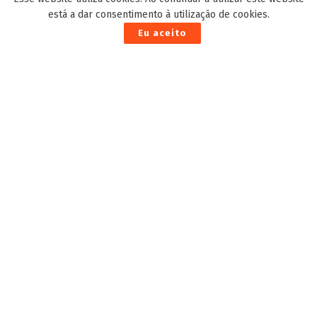
está a dar consentimento à utilização de cookies.
Eu aceito
ESG está evoluindo no Brasil, segundo especialista da
Fundação Escola de Comércio Álvares Penteado
18 de Outubro de 2023
Emha oferece serviços de atualização de
cadastro e renegociação de dívidas no bairro
Portal Caiobá
29 de Fevereiro de 2024
Lyncon foi morto no São Conrado por homem
que tem tatuagens de flor de espinhos no
pescoço e perna
19 de Novembro de 2022
Homem arranca parte da orelha da companheira
na mordida em Dourados