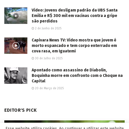
Vídeo: Jovens desligam padrão da UBS Santa
Emília e R$ 300 mil em vacinas contra a gripe
são perdidos
2 de Junho de 2025
Capivara News TV: Vídeo mostra que jovem é
morto espancado e tem corpo enterrado em
cova rasa, em Iguatemi
30 de Julho de 2025
Apontado como assassino de Diabolin,
Boquinha morre em confronto com o Choque na
Capital
20 de Março de 2025
EDITOR'S PICK
Esse website utiliza cookies. Ao continuar a utilizar este website