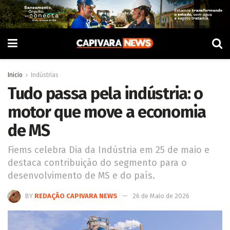
Inicio
Indústrias
Tudo passa pela indústria: o
motor que move a economia
de MS
Fiems celebra Dia da Indústria em 25 de maio e
destaca contribuição do segmento para o
desenvolvimento de MS e do país.
BY
REDAÇÃO CAPIVARA NEWS
26 de Maio de 2026