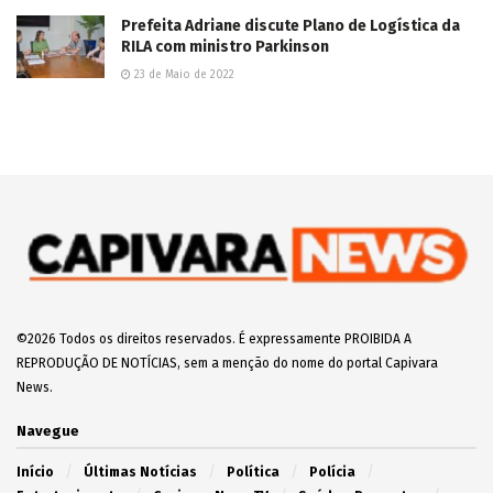
3 de Junho de 2025
Adolescente morre e mais três ficam feridos em
tiroteio em festa junina no Lageado
7 de Junho de 2025
Vídeo: Jovens desligam padrão da UBS Santa
Emília e R$ 300 mil em vacinas contra a gripe
são perdidos
2 de Junho de 2025
Capivara News TV: Vídeo mostra que jovem é
morto espancado e tem corpo enterrado em
cova rasa, em Iguatemi
30 de Julho de 2025
Apontado como assassino de Diabolin,
Boquinha morre em confronto com o Choque na
Capital
20 de Março de 2025