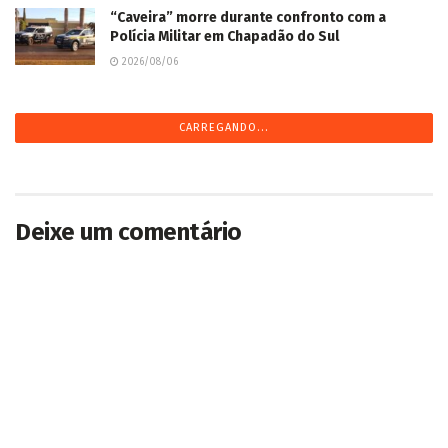
“Caveira” morre durante confronto com a
Polícia Militar em Chapadão do Sul
2026/08/06
Homem mata mulher a golpes de faca e diz a
familiares: “fiz cag@da” em Rio Verde de MT
2026/08/07
Homem é morto a golpes de faca em rua de
Sidrolândia
2026/08/05
Homem mata companheira de 22 anos a golpes
de faca em aldeia de Paranhos
2026/08/05
Homem se passa por pai de criança de 9 anos e
a estupra durante passeio em Aparecida do
Taboado