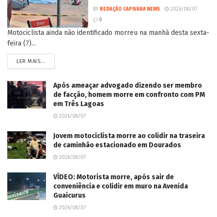
BY
REDAÇÃO CAPIVARA NEWS
2026/08/07
0
Motociclista ainda não identificado morreu na manhã desta sexta-
feira (7)...
LER MAIS...
Após ameaçar advogado dizendo ser membro
de facção, homem morre em confronto com PM
em Três Lagoas
2026/08/07
Jovem motociclista morre ao colidir na traseira
de caminhão estacionado em Dourados
2026/08/07
VÍDEO: Motorista morre, após sair de
conveniência e colidir em muro na Avenida
Guaicurus
2026/08/07