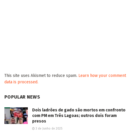
2026/08/05
Traficante é preso na Rua Ezequiel Ferreira de
Lima no Aero Rancho
2026/08/05
Polícia mata em confronto envolvido em
assassinato de pai e filha de 3 anos em
Cassilândia
2026/08/05
Cinco pessoas morrem em colisão entre van,
caminhão e Fiat Strada na MS-156
2026/08/05
Motociclista perde o controle ao passar por
quebra-molas, é atropelado por ônibus e morre
em Paranaíba
2026/08/03
Após colisão, motociclista perde controle,
colide em muro e morre na Fábio Zahran na