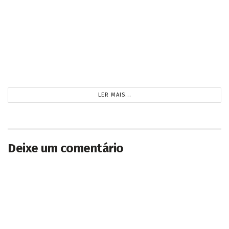
2026/08/05
Pedidos por novo cartório de pessoas jurídicas
e procedimento uniforme nos juizados são
levados ao TJMS
2026/08/05
CARREGANDO...
Deixe um comentário