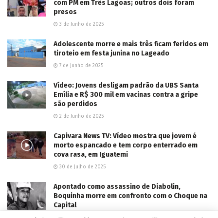
com PM em Três Lagoas; outros dois foram
presos
3 de Junho de 2025
Adolescente morre e mais três ficam feridos em
tiroteio em festa junina no Lageado
7 de Junho de 2025
Vídeo: Jovens desligam padrão da UBS Santa
Emília e R$ 300 mil em vacinas contra a gripe
são perdidos
2 de Junho de 2025
Capivara News TV: Vídeo mostra que jovem é
morto espancado e tem corpo enterrado em
cova rasa, em Iguatemi
30 de Julho de 2025
Apontado como assassino de Diabolin,
Boquinha morre em confronto com o Choque na
Capital
20 de Março de 2025