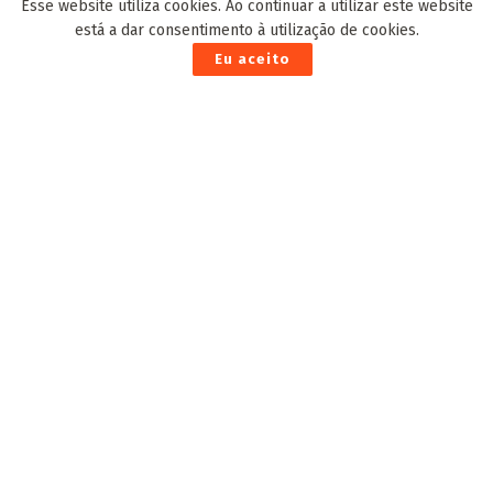
Esse website utiliza cookies. Ao continuar a utilizar este website
está a dar consentimento à utilização de cookies.
Eu aceito
EDITOR'S PICK
Bonito 21K acontece neste final de semana com
protocolos de padrão internacional
2 de Dezembro de 2020
Adriane vota em escola da Mata do Jacinto e
reafirma: “Não tenho medo dos poderosos”
6 de Outubro de 2024
Vacinação na Capital traz cenas emocionantes