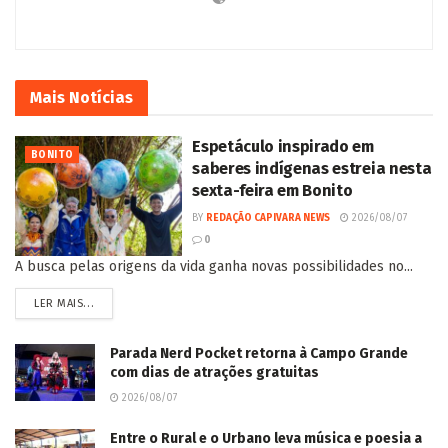
Mais
Notícias
Espetáculo inspirado em
BONITO
saberes indígenas estreia nesta
sexta-feira em Bonito
BY
REDAÇÃO CAPIVARA NEWS
2026/08/07
0
A busca pelas origens da vida ganha novas possibilidades no...
LER MAIS...
Parada Nerd Pocket retorna à Campo Grande
com dias de atrações gratuitas
2026/08/07
Entre o Rural e o Urbano leva música e poesia a