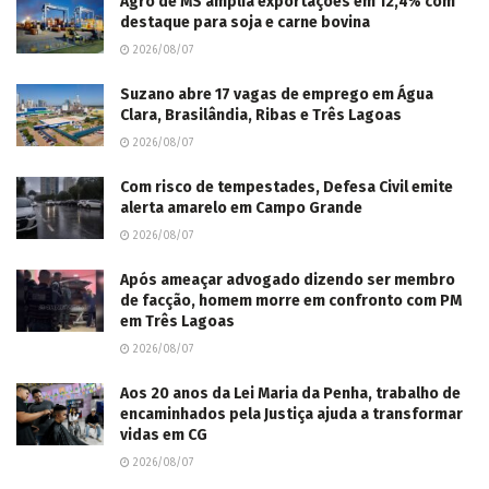
Agro de MS amplia exportações em 12,4% com
destaque para soja e carne bovina
2026/08/07
Suzano abre 17 vagas de emprego em Água
Clara, Brasilândia, Ribas e Três Lagoas
2026/08/07
Com risco de tempestades, Defesa Civil emite
alerta amarelo em Campo Grande
2026/08/07
Após ameaçar advogado dizendo ser membro
de facção, homem morre em confronto com PM
em Três Lagoas
2026/08/07
Aos 20 anos da Lei Maria da Penha, trabalho de
encaminhados pela Justiça ajuda a transformar
vidas em CG
2026/08/07