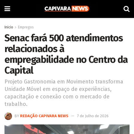
Inicio
Empregos
Senac fará 500 atendimentos
relacionados à
empregabilidade no Centro da
Capital
Projeto Gastronomia em Movimento transforma
Unidade Móvel em espaço de experiências,
capacitação e conexão com o mercado de
trabalho.
BY
REDAÇÃO CAPIVARA NEWS
7 de Julho de 2026