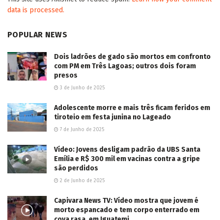
data is processed.
POPULAR NEWS
Dois ladrões de gado são mortos em confronto
com PM em Três Lagoas; outros dois foram
presos
3 de Junho de 2025
Adolescente morre e mais três ficam feridos em
tiroteio em festa junina no Lageado
7 de Junho de 2025
Vídeo: Jovens desligam padrão da UBS Santa
Emília e R$ 300 mil em vacinas contra a gripe
são perdidos
2 de Junho de 2025
Capivara News TV: Vídeo mostra que jovem é
morto espancado e tem corpo enterrado em
cova rasa, em Iguatemi