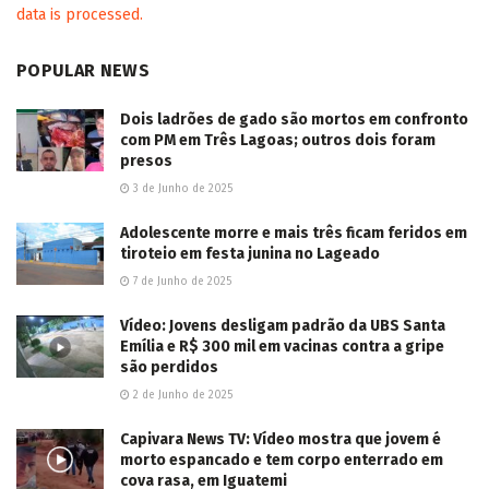
data is processed.
POPULAR NEWS
Dois ladrões de gado são mortos em confronto
com PM em Três Lagoas; outros dois foram
presos
3 de Junho de 2025
Adolescente morre e mais três ficam feridos em
tiroteio em festa junina no Lageado
7 de Junho de 2025
Vídeo: Jovens desligam padrão da UBS Santa
Emília e R$ 300 mil em vacinas contra a gripe
são perdidos
2 de Junho de 2025
Capivara News TV: Vídeo mostra que jovem é
morto espancado e tem corpo enterrado em
cova rasa, em Iguatemi