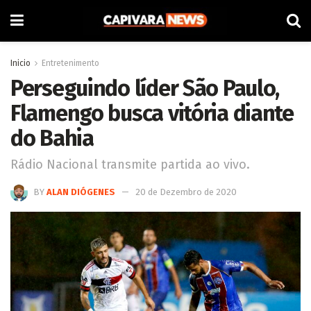
Inicio
Entretenimento
Perseguindo líder São Paulo,
Flamengo busca vitória diante
do Bahia
Rádio Nacional transmite partida ao vivo.
BY
ALAN DIÓGENES
20 de Dezembro de 2020