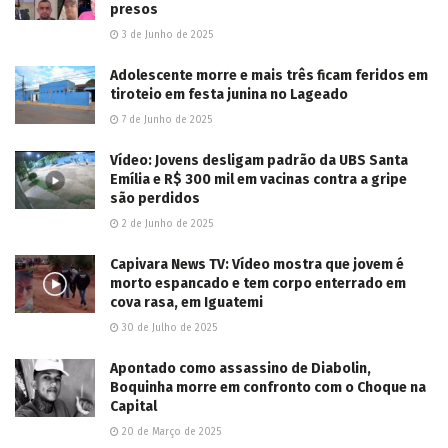
presos
3 de Junho de 2025
Adolescente morre e mais três ficam feridos em
tiroteio em festa junina no Lageado
7 de Junho de 2025
Vídeo: Jovens desligam padrão da UBS Santa
Emília e R$ 300 mil em vacinas contra a gripe
são perdidos
2 de Junho de 2025
Capivara News TV: Vídeo mostra que jovem é
morto espancado e tem corpo enterrado em
cova rasa, em Iguatemi
30 de Julho de 2025
Apontado como assassino de Diabolin,
Boquinha morre em confronto com o Choque na
Capital
20 de Março de 2025