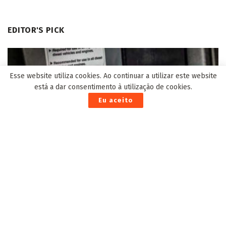
EDITOR'S PICK
Esse website utiliza cookies. Ao continuar a utilizar este website
está a dar consentimento à utilização de cookies.
Eu aceito
Região Centro-Oeste registra aumento de mais de 9%
no preço do diesel, aponta análise
6 de Setembro de 2023
Idoso morre no hospital, após colisão entre a
moto que conduzia contra caminhonete
31 de Janeiro de 2024
Cassems publica edital de seleção para