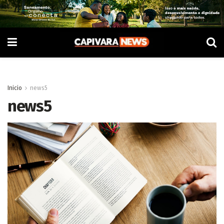
Inicio
news5
news5