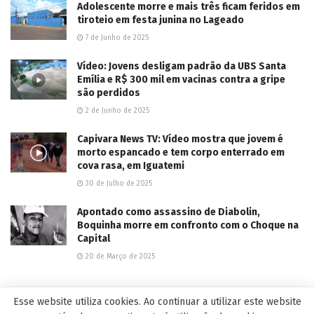
Adolescente morre e mais três ficam feridos em
tiroteio em festa junina no Lageado
7 de Junho de 2025
Vídeo: Jovens desligam padrão da UBS Santa
Emília e R$ 300 mil em vacinas contra a gripe
são perdidos
2 de Junho de 2025
Capivara News TV: Vídeo mostra que jovem é
morto espancado e tem corpo enterrado em
cova rasa, em Iguatemi
30 de Julho de 2025
Apontado como assassino de Diabolin,
Boquinha morre em confronto com o Choque na
Capital
20 de Março de 2025
Esse website utiliza cookies. Ao continuar a utilizar este website
EDITOR'S PICK