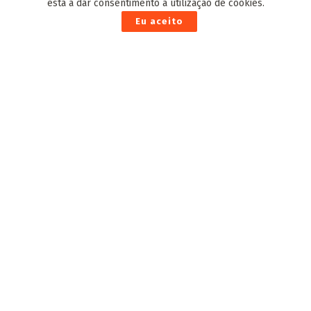
está a dar consentimento à utilização de cookies.
Eu aceito
Fiems prestigia posse de novo desembargador do
TJMS
30 de Novembro de 2022
Adriane fala em investir na melhoria da
mobilidade urbana e modernização da frota de
ônibus
23 de Outubro de 2024
Capivara News TV: Podcast fala sobre erro
financeiro, crime como lavagem de dinheiro,
entre outros
5 de Abril de 2026