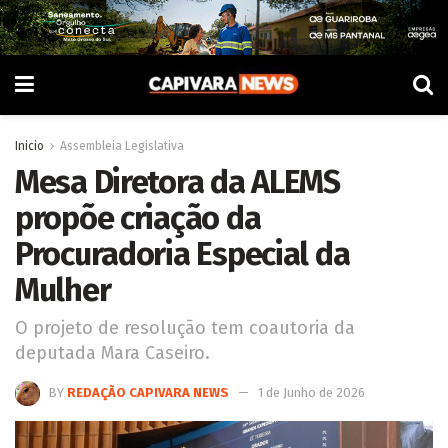
Inicio
Assembleia Legislativa
Mesa Diretora da ALEMS
propõe criação da
Procuradoria Especial da
Mulher
O projeto de resolução tem coautoria da
deputada Mara Caseiro.
BY
REDAÇÃO CAPIVARA NEWS
1 de Junho de 2026