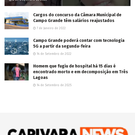
This site uses Akismet to reduce spam.
Learn how your comment
data is processed.
POPULAR NEWS
Dois ladrões de gado são mortos em confronto
com PM em Três Lagoas; outros dois foram
presos
3 de Junho de 2025
Adolescente morre e mais três ficam feridos em
tiroteio em festa junina no Lageado
7 de Junho de 2025
Vídeo: Jovens desligam padrão da UBS Santa
Emília e R$ 300 mil em vacinas contra a gripe
são perdidos
2 de Junho de 2025
Capivara News TV: Vídeo mostra que jovem é
morto espancado e tem corpo enterrado em