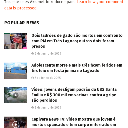
2026/08/07
Águas Guariroba bate recorde de produção e
garante água na torneira para o período de
estiagem
2026/08/07
Motociclista morre, após veículo colidir em sua
traseira na Vila Olinda em Campo Grande
2026/08/07
Morte precoce de jogador de Maracaju causa
comoção na sociedade esportiva da cidade
2026/08/07
LER MAIS...
Deixe um comentário