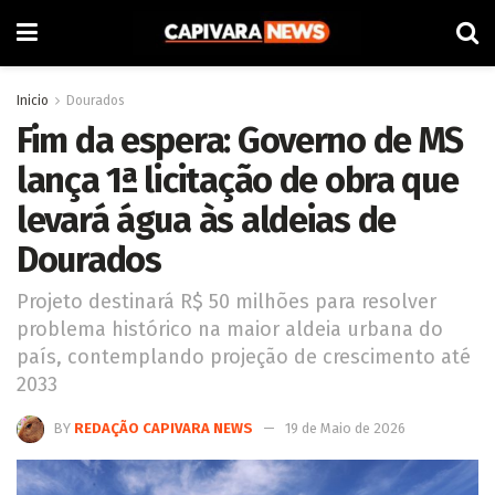
Inicio
Dourados
Fim da espera: Governo de MS
lança 1ª licitação de obra que
levará água às aldeias de
Dourados
Projeto destinará R$ 50 milhões para resolver
problema histórico na maior aldeia urbana do
país, contemplando projeção de crescimento até
2033
BY
REDAÇÃO CAPIVARA NEWS
19 de Maio de 2026