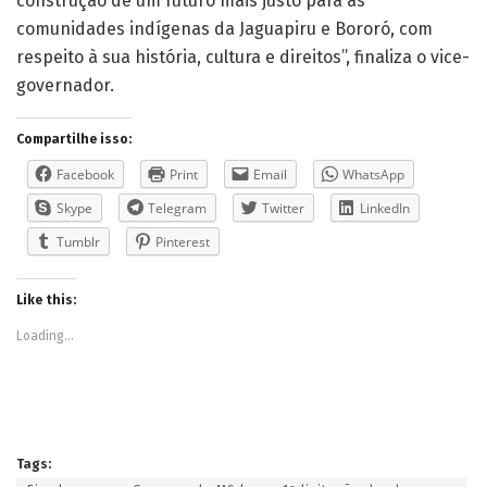
construção de um futuro mais justo para as
comunidades indígenas da Jaguapiru e Bororó, com
respeito à sua história, cultura e direitos”, finaliza o vice-
governador.
Compartilhe isso:
Facebook
Print
Email
WhatsApp
Skype
Telegram
Twitter
LinkedIn
Tumblr
Pinterest
Like this:
Loading...
Tags: