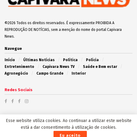
cova rasa, em Iguatemi
30 de Julho de 2025
Apontado como assassino de Diabolin,
Boquinha morre em confronto com o Choque na
Capital
20 de Março de 2025
EDITOR'S PICK
Esse website utiliza cookies. Ao continuar a utilizar este website
Homem mata a ex-namorada em bar e ao ser preso,
está a dar consentimento à utilização de cookies.
ataca policiais e também é morto
Eu aceito