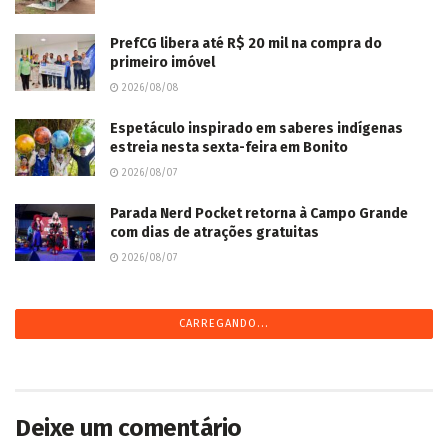
PrefCG libera até R$ 20 mil na compra do
primeiro imóvel
2026/08/08
Espetáculo inspirado em saberes indígenas
estreia nesta sexta-feira em Bonito
2026/08/07
Parada Nerd Pocket retorna à Campo Grande
com dias de atrações gratuitas
2026/08/07
Entre o Rural e o Urbano leva música e poesia a
escolas públicas de Campo Grande
2026/08/07
Em visita a MS, Delegação de Okinawa conhece
iniciativas de conservação no Pantanal