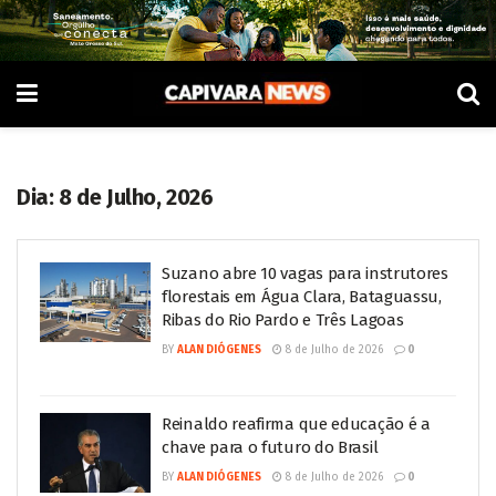
Dia:
8 de Julho, 2026
Suzano abre 10 vagas para instrutores
florestais em Água Clara, Bataguassu,
Ribas do Rio Pardo e Três Lagoas
BY
ALAN DIÓGENES
8 de Julho de 2026
0
Reinaldo reafirma que educação é a
chave para o futuro do Brasil
BY
ALAN DIÓGENES
8 de Julho de 2026
0