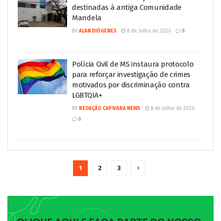
destinadas à antiga Comunidade
Mandela
BY
ALAN DIÓGENES
8 de Julho de 2026
0
Polícia Civil de MS instaura protocolo
para reforçar investigação de crimes
motivados por discriminação contra
LGBTQIA+
BY
REDAÇÃO CAPIVARA NEWS
8 de Julho de 2026
0
1
2
3