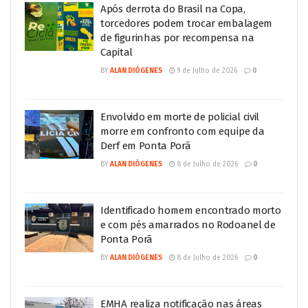
Após derrota do Brasil na Copa,
torcedores podem trocar embalagem
de figurinhas por recompensa na
Capital
BY
ALAN DIÓGENES
9 de Julho de 2026
0
Envolvido em morte de policial civil
morre em confronto com equipe da
Derf em Ponta Porã
BY
ALAN DIÓGENES
8 de Julho de 2026
0
Identificado homem encontrado morto
e com pés amarrados no Rodoanel de
Ponta Porã
BY
ALAN DIÓGENES
8 de Julho de 2026
0
EMHA realiza notificação nas áreas