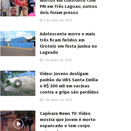
mortos em confronto com
PM em Três Lagoas; outros
dois foram presos
3 de Junho de 2025
Adolescente morre e mais
três ficam feridos em
tiroteio em festa junina no
Lageado
7 de Junho de 2025
Vídeo: Jovens desligam
padrão da UBS Santa Emília
e R$ 300 mil em vacinas
contra a gripe são perdidos
2 de Junho de 2025
Capivara News TV: Vídeo
mostra que jovem é morto
espancado e tem corpo