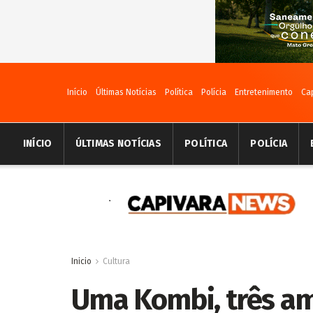
Início
Últimas Notícias
Política
Polícia
Entretenimento
Ca
INÍCIO
ÚLTIMAS NOTÍCIAS
POLÍTICA
POLÍCIA
Inicio
Cultura
Uma Kombi, três am