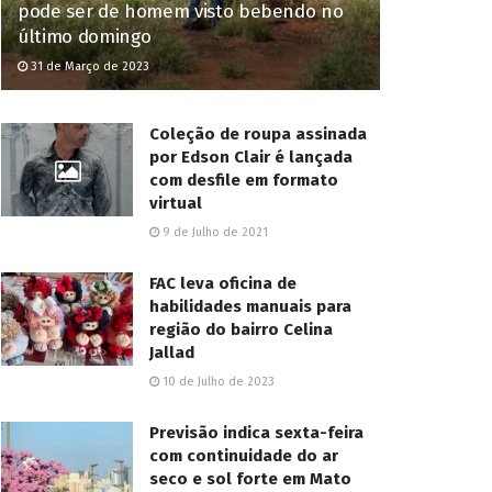
pode ser de homem visto bebendo no
último domingo
31 de Março de 2023
Coleção de roupa assinada
por Edson Clair é lançada
com desfile em formato
virtual
9 de Julho de 2021
FAC leva oficina de
habilidades manuais para
região do bairro Celina
Jallad
10 de Julho de 2023
Previsão indica sexta-feira
com continuidade do ar
seco e sol forte em Mato