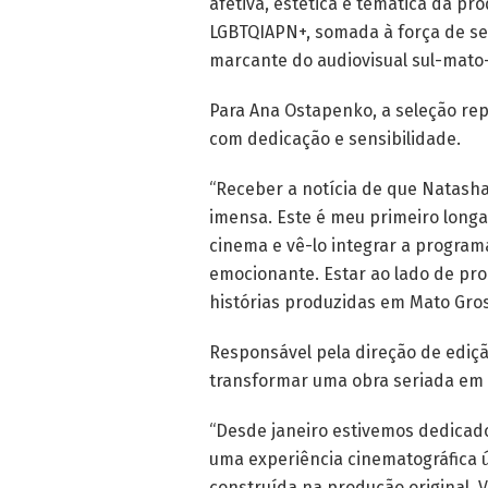
afetiva, estética e temática da pr
LGBTQIAPN+, somada à força de s
marcante do audiovisual sul-mato
Para Ana Ostapenko, a seleção r
com dedicação e sensibilidade.
“Receber a notícia de que Natasha
imensa. Este é meu primeiro long
cinema e vê-lo integrar a program
emocionante. Estar ao lado de pro
histórias produzidas em Mato Gros
Responsável pela direção de ediçã
transformar uma obra seriada em 
“Desde janeiro estivemos dedica
uma experiência cinematográfica ú
construída na produção original. 