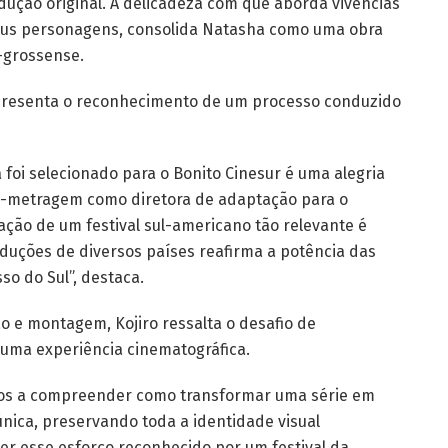
odução original. A delicadeza com que aborda vivências
eus personagens, consolida Natasha como uma obra
-grossense.
epresenta o reconhecimento de um processo conduzido
 foi selecionado para o Bonito Cinesur é uma alegria
a-metragem como diretora de adaptação para o
ação de um festival sul-americano tão relevante é
duções de diversos países reafirma a potência das
so do Sul”, destaca.
o e montagem, Kojiro ressalta o desafio de
uma experiência cinematográfica.
dos a compreender como transformar uma série em
nica, preservando toda a identidade visual
Ver esse esforço reconhecido por um festival da