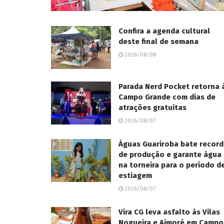
Confira a agenda cultural
deste final de semana
2026/08/08
Parada Nerd Pocket retorna 
Campo Grande com dias de
atrações gratuitas
2026/08/07
Águas Guariroba bate recor
de produção e garante água
na torneira para o período d
estiagem
2026/08/07
Vira CG leva asfalto às Vilas
Nogueira e Aimoré em Campo