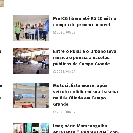
PrefCG libera até R$ 20 mil na
compra do primeiro imóvel
2026/08/08
à
Entre o Rural e o Urbano leva
música e poesia a escolas
públicas de Campo Grande
2026/08/07
de
Motociclista morre, após
veículo colidir em sua traseira
e
na Vila Olinda em Campo
Grande
2026/08/07
Imaginário Maracangalha
apresenta “TRANSBORDA” com