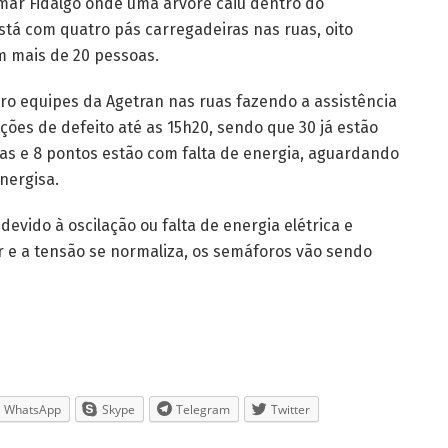
elmar Fidalgo onde uma árvore caiu dentro do
stá com quatro pás carregadeiras nas ruas, oito
 mais de 20 pessoas.
ro equipes da Agetran nas ruas fazendo a assistência
ões de defeito até as 15h20, sendo que 30 já estão
s e 8 pontos estão com falta de energia, aguardando
nergisa.
vido à oscilação ou falta de energia elétrica e
r e a tensão se normaliza, os semáforos vão sendo
WhatsApp
Skype
Telegram
Twitter