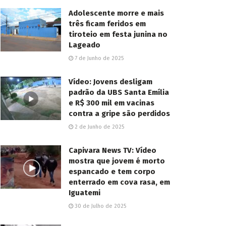
Adolescente morre e mais
três ficam feridos em
tiroteio em festa junina no
Lageado
7 de Junho de 2025
Vídeo: Jovens desligam
padrão da UBS Santa Emília
e R$ 300 mil em vacinas
contra a gripe são perdidos
2 de Junho de 2025
Capivara News TV: Vídeo
mostra que jovem é morto
espancado e tem corpo
enterrado em cova rasa, em
Iguatemi
30 de Julho de 2025