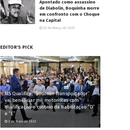
Apontado como assassino
de Diabolin, Boquinha morre
em confronto com o Choque
na Capital
20 de Março de 2025
EDITOR'S PICK
MS Qualifica: “Voucher Transportador”
vai beneficiar mil motoristas com
qualificação e custeio da habilitação “D”
e “E”
2 de Maio de 2023