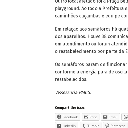
Outro local afetado foi a Praça B
playground. Ao todo a Prefeitura e
caminhões caçambas e equipe com
Em relação aos semáforos há quat
dos aparelhos. Houve 38 comunicaç
em atendimento ou foram atendida
o restabelecimento por parte da E
Os semáforos param de funcionar de
conforme a energia para de oscila
restabelecidos.
Assessoria PMCG.
Compartilhe isso:
Facebook
Print
Email
LinkedIn
Tumblr
Pinterest