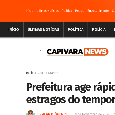
Início
Últimas Notícias
Política
Polícia
Entretenimento
C
INÍCIO
ÚLTIMAS NOTÍCIAS
POLÍTICA
POLÍCIA
Inicio
Campo Grande
Prefeitura age rápi
estragos do tempora
BY
ALAN DIÓGENES
9 de Novembro de 2020
i