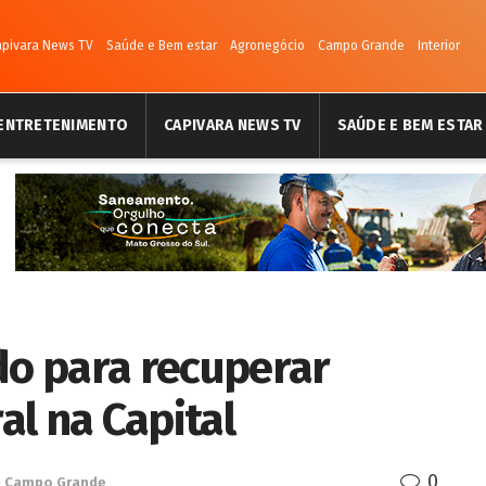
apivara News TV
Saúde e Bem estar
Agronegócio
Campo Grande
Interior
ENTRETENIMENTO
CAPIVARA NEWS TV
SAÚDE E BEM ESTAR
do para recuperar
l na Capital
0
n
Campo Grande