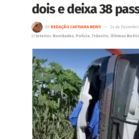
dois e deixa 38 pas
BY
REDAÇÃO CAPIVARA NEWS
24 de Dezembro
in
Interior
,
Novidades
,
Polícia
,
Trânsito
,
Últimas Notíc