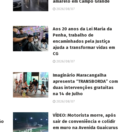
amarelo em Campo Grande
2026/08/07
Aos 20 anos da Lei Maria da
Penha, trabalho de
encaminhados pela Justiça
ajuda a transformar vidas em
CG
2026/08/07
Imaginário Maracangalha
apresenta “TRANSBORDA” com
duas intervenções gratuitas
na 14 de Julho
2026/08/07
VÍDEO: Motorista morre, após
ão
sair de conveniência e colidir
em muro na Avenida Guaicurus