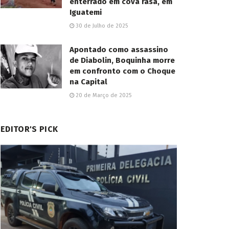
enterrado em cova rasa, em
Iguatemi
30 de Julho de 2025
Apontado como assassino
de Diabolin, Boquinha morre
em confronto com o Choque
na Capital
20 de Março de 2025
EDITOR'S PICK