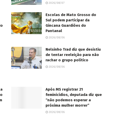
2026/08/07
Escolas de Mato Grosso do
Sul podem participar da
do
Gincana Guardiões do
Pantanal
2026/08/06
Nelsinho Trad diz que desistiu
de tentar reeleição para não
rachar o grupo político
2026/08/06
za
Após MS registrar 21
so
feminicídios, deputada diz que
em
“não podemos esperar a
próxima mulher morrer”
2026/08/06