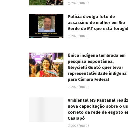
2026/08/07
Polícia divulga foto de
assassino de mulher em Rio
Verde de MT que está foragi
2026/08/06
Única indígena lembrada em
pesquisa espontânea,
Gleycielli Guató quer levar
representatividade indígena
para Câmara Federal
2026/08/06
Ambiental MS Pantanal reali
nova capacitação sobre o u
correto da rede de esgoto 
Caarapó
2026/08/06