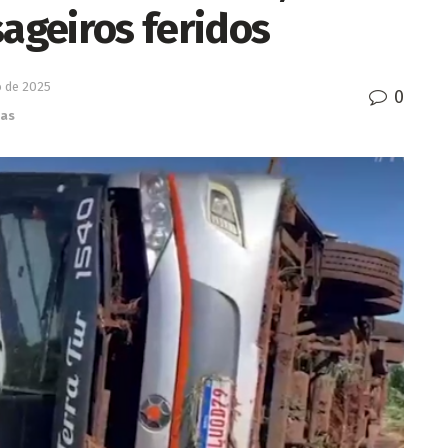
sageiros feridos
 de 2025
0
ias