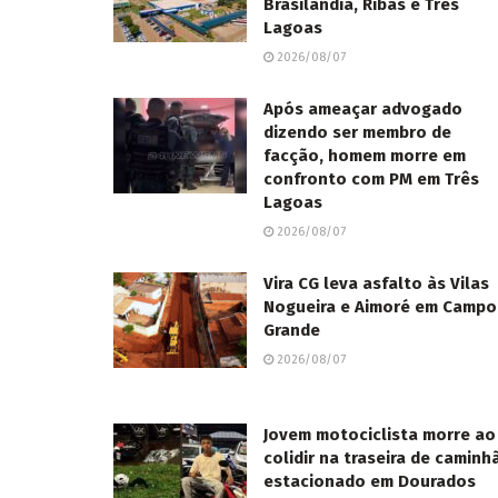
Brasilândia, Ribas e Três
Lagoas
2026/08/07
Após ameaçar advogado
dizendo ser membro de
facção, homem morre em
confronto com PM em Três
Lagoas
2026/08/07
Vira CG leva asfalto às Vilas
Nogueira e Aimoré em Campo
Grande
2026/08/07
Jovem motociclista morre ao
colidir na traseira de caminh
estacionado em Dourados