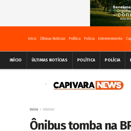
Início
Últimas Notícias
Política
Polícia
Entretenimento
Ca
INÍCIO
ÚLTIMAS NOTÍCIAS
POLÍTICA
POLÍCIA
Inicio
Interior
Ônibus tomba na B