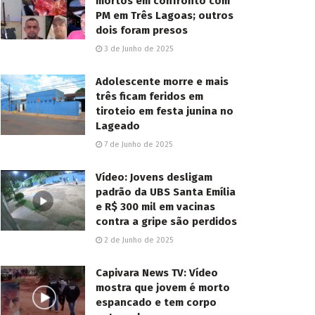
mortos em confronto com
PM em Três Lagoas; outros
dois foram presos
3 de Junho de 2025
Adolescente morre e mais
três ficam feridos em
tiroteio em festa junina no
Lageado
7 de Junho de 2025
Vídeo: Jovens desligam
padrão da UBS Santa Emília
e R$ 300 mil em vacinas
contra a gripe são perdidos
2 de Junho de 2025
Capivara News TV: Vídeo
mostra que jovem é morto
espancado e tem corpo