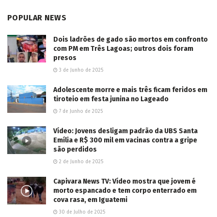
POPULAR NEWS
Dois ladrões de gado são mortos em confronto
com PM em Três Lagoas; outros dois foram
presos
3 de Junho de 2025
Adolescente morre e mais três ficam feridos em
tiroteio em festa junina no Lageado
7 de Junho de 2025
Vídeo: Jovens desligam padrão da UBS Santa
Emília e R$ 300 mil em vacinas contra a gripe
são perdidos
2 de Junho de 2025
Capivara News TV: Vídeo mostra que jovem é
morto espancado e tem corpo enterrado em
cova rasa, em Iguatemi
30 de Julho de 2025