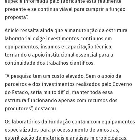
Entre os trabalhos realizados está a análise da
viabilidade de produtos biológicos à base de fungos e
bactérias utilizados no controle de pragas e doenças.
Os pesquisadores verificam se os microrganismos
permanecem vivos e em condições adequadas após o
transporte e armazenamento, garantindo que o
produto mantenha sua eficácia quando chegar ao
campo.“São organismos vivos que passam por um longo
processo até chegar ao produtor. Nós avaliamos se a
espécie informada pelo fabricante está realmente
presente e se continua viável para cumprir a função
proposta”.
Aniele ressalta ainda que a manutenção da estrutura
laboratorial exige investimentos contínuos em
equipamentos, insumos e capacitação técnica,
tornando o apoio institucional essencial para a