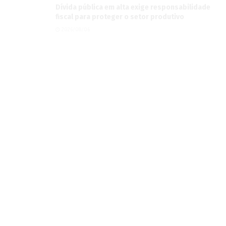
2026/08/06
Nos 85 anos do Hospital São Julião, Coronel
David reforça compromisso com quem mais
precisa da saúde pública
2026/08/06
Defesa Civil emite alerta para risco de vendaval
em Campo Grande
2026/08/06
Dívida pública em alta exige responsabilidade
fiscal para proteger o setor produtivo
2026/08/06
Deputada aciona MPF contra presidente da
Fiems por ter sido barrada de jantar com
ministro
2026/08/06
Após estreia com casa cheia, “Três Vírgula