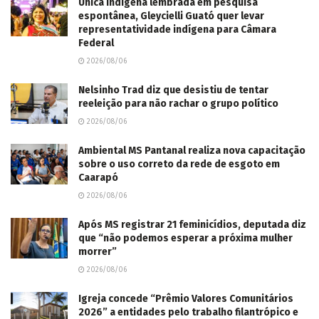
Verde de MT que está foragido
BY
REDAÇÃO CAPIVARA NEWS
2026/08/06
0
A Polícia Civil divulgou a foto do assassinato de uma...
LER MAIS...
Escolas de Mato Grosso do Sul podem
participar da Gincana Guardiões do Pantanal
2026/08/06
Única indígena lembrada em pesquisa
espontânea, Gleycielli Guató quer levar
representatividade indígena para Câmara
Federal
2026/08/06
Nelsinho Trad diz que desistiu de tentar
reeleição para não rachar o grupo político
2026/08/06