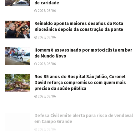
Ambiental MS Pantanal realiza nova capacitação
sobre o uso correto da rede de esgoto em
Caarapó
2026/08/06
Após MS registrar 21 feminicídios, deputada diz
que “não podemos esperar a próxima mulher
morrer”
2026/08/06
Igreja concede “Prêmio Valores Comunitários
2026” a entidades pelo trabalho filantrópico e
de caridade
2026/08/06
Reinaldo aponta maiores desafios da Rota
Bioceânica depois da construção da ponte
2026/08/06
Homem é assassinado por motociclista em bar
de Mundo Novo