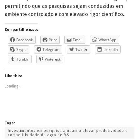
continuidade dos trabalhos científicos.
“A pesquisa tem um custo elevado. Sem o apoio de
parceiros e dos investimentos realizados pelo Governo
do Estado, seria muito difícil manter toda essa
estrutura funcionando apenas com recursos dos
produtores”, destacou.
Os laboratórios da Fundação contam com equipamentos
especializados para processamento de amostras,
esterilização de materiais e análises microbiológicas,
permitindo que as pesquisas sejam conduzidas em
ambiente controlado e com elevado rigor científico.
Compartilhe isso:
Facebook
Print
Email
WhatsApp
Skype
Telegram
Twitter
LinkedIn
Tumblr
Pinterest