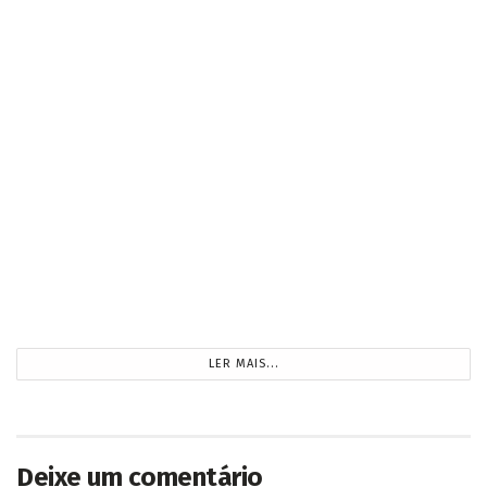
Inteligência Artificial foi tema da aula do Projeto
Conecta ABRAPEC para pessoas em tratamento
do câncer
2026/07/30
Workshop de Soroterapia aborda aplicações na
Odontologia e Harmonização Facial
2026/07/27
Gleice Jane comemora conquista histórica dos
agentes comunitários de saúde e de combate às
endemias
2026/07/27
CARREGANDO...
Deixe um comentário