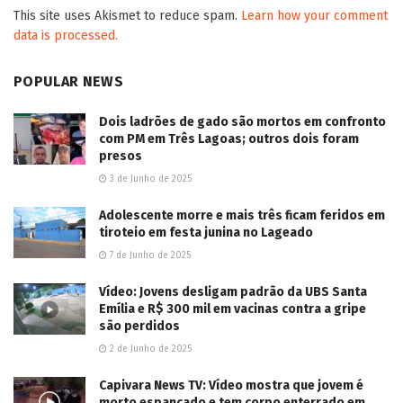
This site uses Akismet to reduce spam.
Learn how your comment
data is processed.
POPULAR NEWS
Dois ladrões de gado são mortos em confronto
com PM em Três Lagoas; outros dois foram
presos
3 de Junho de 2025
Adolescente morre e mais três ficam feridos em
tiroteio em festa junina no Lageado
7 de Junho de 2025
Vídeo: Jovens desligam padrão da UBS Santa
Emília e R$ 300 mil em vacinas contra a gripe
são perdidos
2 de Junho de 2025
Capivara News TV: Vídeo mostra que jovem é
morto espancado e tem corpo enterrado em