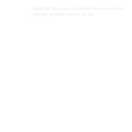
Senac MS abre agosto com 68 cursos em cinco
cidades de Mato Grosso do Sul
2026/08/02
Funtrab abre seleção para motorista de
caminhão e aplicador agrícola com contratação
imediata em Campo Grande
2026/08/01
Veterinário de graça: confira a agenda de
agosto do consultório móvel na Capital
2026/08/01
Sesau amplia oferta com 120 exames diários de
ultrassom e tomografia em CG
2026/08/01
Nutrição e suplementação nutricional no
tratamento oncológico foi tema de palestra
para pessoas em tratamento do câncer
2026/07/31