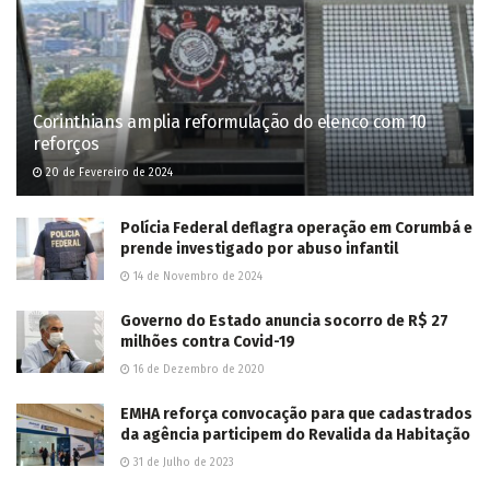
This site uses Akismet to reduce spam.
Learn how your comment
data is processed.
POPULAR NEWS
Dois ladrões de gado são mortos em confronto
com PM em Três Lagoas; outros dois foram
presos
3 de Junho de 2025
Adolescente morre e mais três ficam feridos em
tiroteio em festa junina no Lageado
7 de Junho de 2025