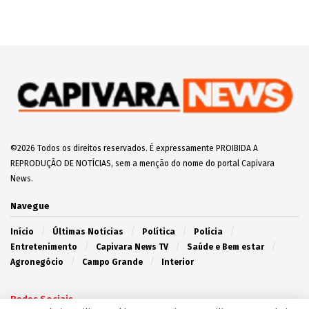
Vídeo: Jovens desligam padrão da UBS Santa
Emília e R$ 300 mil em vacinas contra a gripe
são perdidos
2 de Junho de 2025
Capivara News TV: Vídeo mostra que jovem é
morto espancado e tem corpo enterrado em
cova rasa, em Iguatemi
30 de Julho de 2025
Apontado como assassino de Diabolin,
Boquinha morre em confronto com o Choque na
Capital
20 de Março de 2025
EDITOR'S PICK