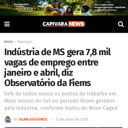
Inicio
Empregos
Indústria de MS gera 7,8 mil
vagas de emprego entre
janeiro e abril, diz
Observatório da Fiems
54% de todos novos os postos de trabalho em
Mato Grosso do Sul no período foram gerados
pela indústria, conforme dados do Novo Caged
BY
ALAN DIÓGENES
12 de Junho de 2026