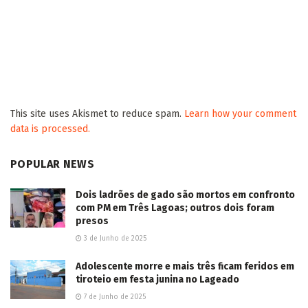
2026/08/05
Homem mata companheira de 22 anos a golpes
de faca em aldeia de Paranhos
2026/08/05
Mara Caseiro solicita operação tapa-buracos na
MS-160 entre Tacuru e Sete Quedas
2026/08/05
Igreja arrecada fraldas através do “Mãos que
Ajudam” para pacientes atendidos pela AACC
2026/08/05
Caminhoneiro sai da pista, colide em árvore na
BR-267 e morre em Nova Andradina
2026/08/05
Homem se passa por pai de criança de 9 anos e
a estupra durante passeio em Aparecida do
Taboado