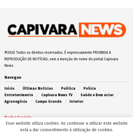
Emília e R$ 300 mil em vacinas contra a gripe
são perdidos
2 de Junho de 2025
Capivara News TV: Vídeo mostra que jovem é
morto espancado e tem corpo enterrado em
cova rasa, em Iguatemi
30 de Julho de 2025
Apontado como assassino de Diabolin,
Boquinha morre em confronto com o Choque na
Capital
20 de Março de 2025
EDITOR'S PICK
Esse website utiliza cookies. Ao continuar a utilizar este website
está a dar consentimento à utilização de cookies.