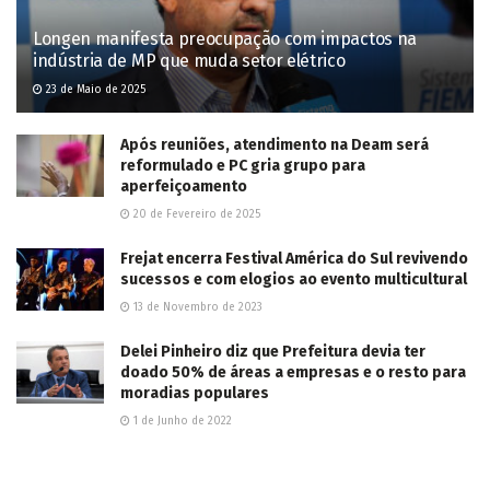
This site uses Akismet to reduce spam.
Learn how your comment
data is processed.
POPULAR NEWS
Dois ladrões de gado são mortos em confronto
com PM em Três Lagoas; outros dois foram
presos
3 de Junho de 2025
Adolescente morre e mais três ficam feridos em
tiroteio em festa junina no Lageado
7 de Junho de 2025
Vídeo: Jovens desligam padrão da UBS Santa