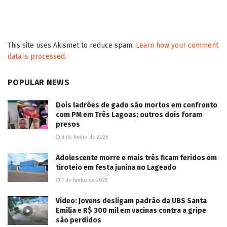
2026/08/05
Presidente estadual do Avante, Lidio Lopes
representa MS na Convenção Nacional que
oficializa Augusto Cury à Presidência da
República
2026/08/05
Capivara News TV: Inteligência artificial sem
programação é tema do novo episódio do
Senacast
2026/08/05
Suzano e Senai abrem 75 vagas para curso
profissionalizante gratuito de mecânicos em
Três Lagoas e Ribas
2026/08/05
Estações Elevatórias de Esgoto fortalecem o
saneamento em Sete Quedas e Sidrolândia
2026/08/05