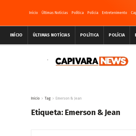
Início
Últimas Notícias
Política
Polícia
Entretenimento
Ca
INÍCIO
ÚLTIMAS NOTÍCIAS
POLÍTICA
POLÍCIA
Inicio
Tag
Emerson & Jean
Etiqueta:
Emerson & Jean