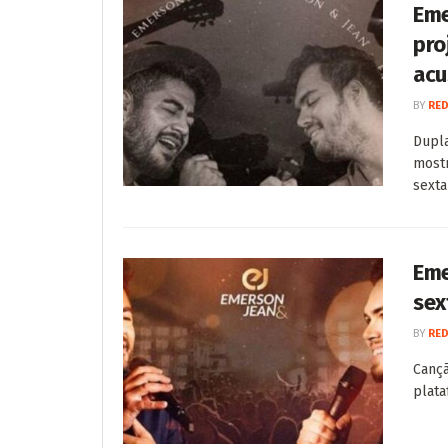
Eme
pro
acu
BY
RED
Dupla
mostr
sexta-
Eme
sex
BY
RED
Cançã
plata