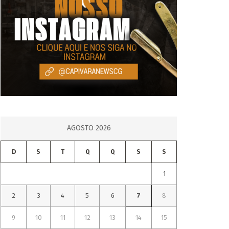
AGOSTO 2026
D
S
T
Q
Q
S
S
1
2
3
4
5
6
7
8
9
10
11
12
13
14
15