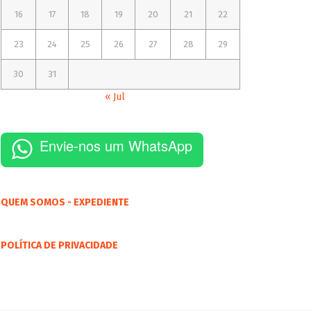
16
17
18
19
20
21
22
23
24
25
26
27
28
29
30
31
« Jul
Envie-nos um WhatsApp
QUEM SOMOS - EXPEDIENTE
POLÍTICA DE PRIVACIDADE