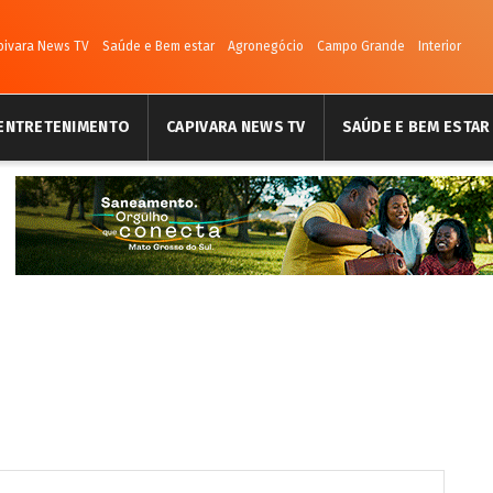
pivara News TV
Saúde e Bem estar
Agronegócio
Campo Grande
Interior
ENTRETENIMENTO
CAPIVARA NEWS TV
SAÚDE E BEM ESTAR