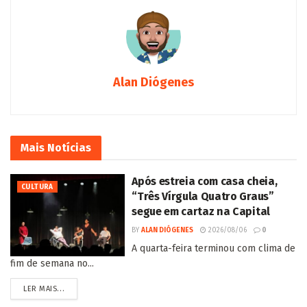
Alan Diógenes
Mais
Notícias
Após estreia com casa cheia,
CULTURA
“Três Vírgula Quatro Graus”
segue em cartaz na Capital
BY
ALAN DIÓGENES
2026/08/06
0
A quarta-feira terminou com clima de
fim de semana no...
LER MAIS...