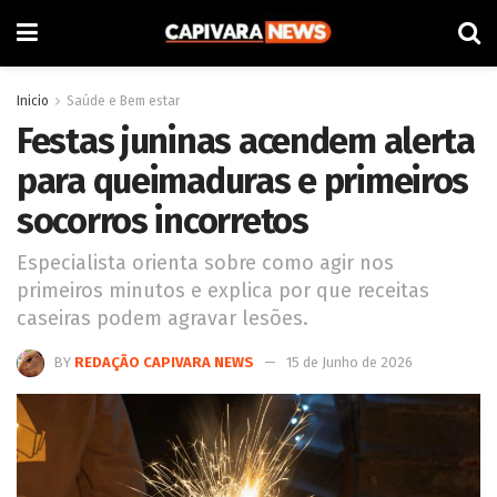
Inicio
Saúde e Bem estar
Festas juninas acendem alerta
para queimaduras e primeiros
socorros incorretos
Especialista orienta sobre como agir nos
primeiros minutos e explica por que receitas
caseiras podem agravar lesões.
BY
REDAÇÃO CAPIVARA NEWS
15 de Junho de 2026