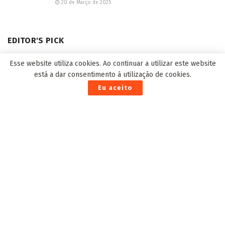
20 de Março de 2025
EDITOR'S PICK
Esse website utiliza cookies. Ao continuar a utilizar este website
está a dar consentimento à utilização de cookies.
Eu aceito
Cerca de 8 mil vidas em MS são beneficiadas com
assinatura de convênio entre operadoras de saúde
3 de Março de 2021
Beneficiário do Bolsa Atleta, Arthur Mariano é
campeão do Circuito Brasileiro Vôlei de Praia
2023
19 de Setembro de 2023