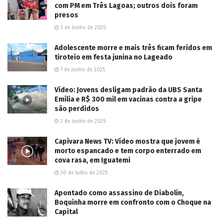
com PM em Três Lagoas; outros dois foram
presos
3 de Junho de 2025
Adolescente morre e mais três ficam feridos em
tiroteio em festa junina no Lageado
7 de Junho de 2025
Vídeo: Jovens desligam padrão da UBS Santa
Emília e R$ 300 mil em vacinas contra a gripe
são perdidos
2 de Junho de 2025
Capivara News TV: Vídeo mostra que jovem é
morto espancado e tem corpo enterrado em
cova rasa, em Iguatemi
30 de Julho de 2025
Apontado como assassino de Diabolin,
Boquinha morre em confronto com o Choque na
Capital