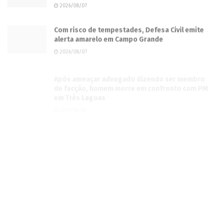
2026/08/07
Com risco de tempestades, Defesa Civil emite
alerta amarelo em Campo Grande
2026/08/07
Após ameaçar advogado dizendo ser membro
de facção, homem morre em confronto com PM
em Três Lagoas
2026/08/07
Aos 20 anos da Lei Maria da Penha, trabalho de
encaminhados pela Justiça ajuda a transformar
vidas em CG
2026/08/07
Vira CG leva asfalto às Vilas Nogueira e Aimoré
em Campo Grande
2026/08/07
Imaginário Maracangalha apresenta
“TRANSBORDA” com duas intervenções