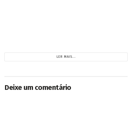
gratuitas na 14 de Julho
2026/08/07
Jovem motociclista morre ao colidir na traseira
de caminhão estacionado em Dourados
2026/08/07
CARREGANDO...
Deixe um comentário