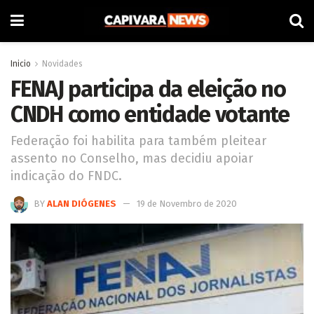
Inicio
Novidades
FENAJ participa da eleição no
CNDH como entidade votante
Federação foi habilita para também pleitear
assento no Conselho, mas decidiu apoiar
indicação do FNDC.
BY
ALAN DIÓGENES
19 de Novembro de 2020