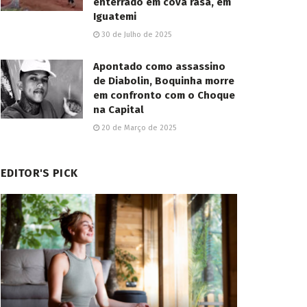
enterrado em cova rasa, em
Iguatemi
30 de Julho de 2025
Apontado como assassino
de Diabolin, Boquinha morre
em confronto com o Choque
na Capital
20 de Março de 2025
EDITOR'S PICK