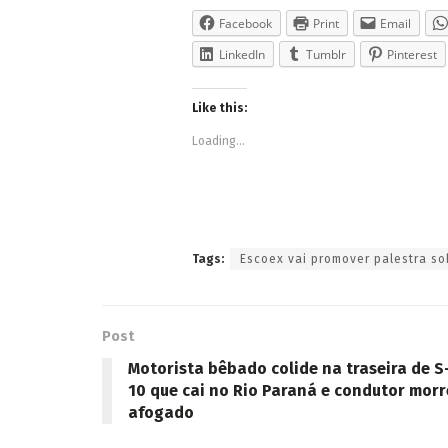
Facebook
Print
Email
LinkedIn
Tumblr
Pinterest
Like this:
Loading...
Tags:
Escoex vai promover palestra so
Post
Motorista bêbado colide na traseira de S
10 que cai no Rio Paraná e condutor morr
afogado