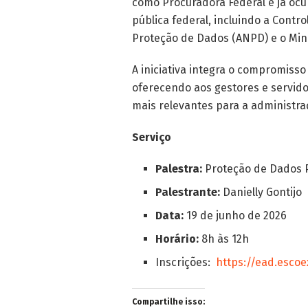
como Procuradora Federal e já oc
pública federal, incluindo a Contr
Proteção de Dados (ANPD) e o Min
A iniciativa integra o compromiss
oferecendo aos gestores e servid
mais relevantes para a administr
Serviço
Palestra:
Proteção de Dados P
Palestrante:
Danielly Gontijo
Data:
19 de junho de 2026
Horário:
8h às 12h
Inscrições:
https://ead.escoe
Compartilhe isso: