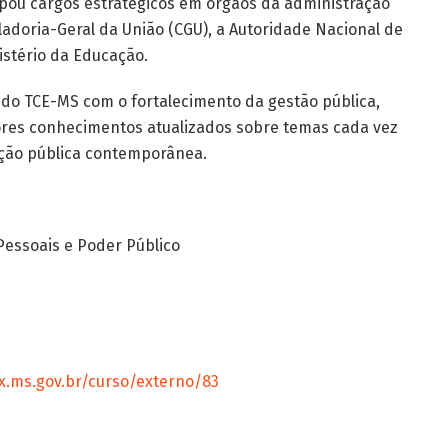
upou cargos estratégicos em órgãos da administração
oladoria-Geral da União (CGU), a Autoridade Nacional de
istério da Educação.
o do TCE-MS com o fortalecimento da gestão pública,
ores conhecimentos atualizados sobre temas cada vez
ação pública contemporânea.
essoais e Poder Público
x.ms.gov.br/curso/externo/83