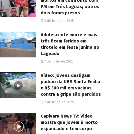
mortos em confronto com
PM em Três Lagoas; outros
dois foram presos
3 de Junho de 2025
Adolescente morre e mais
três ficam feridos em
tiroteio em festa junina no
Lageado
7 de Junho de 2025
Vídeo: Jovens desligam
padrão da UBS Santa Emília
e R$ 300 mil em vacinas
contra a gripe são perdidos
2 de Junho de 2025
Capivara News TV: Vídeo
mostra que jovem é morto
espancado e tem corpo