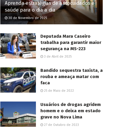
Aprenda estratégias de autocuidados e
saúde para o dia a dia
30 de Novembro de 2025
Deputada Mara Caseiro
trabalha para garantir maior
segurança na MS-223
3 de Abril de 2025
Bandido sequestra taxista, a
rouba e ameaça matar com
faca
25 de Maio de 2022
Usuários de drogas agridem
homem e o deixa em estado
grave no Nova Lima
27 de Outubro de 2023