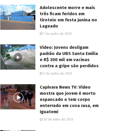
Adolescente morre e mais
três ficam feridos em
tiroteio em festa junina no
Lageado
7 de Junho de 2025
Vídeo: Jovens desligam
padrão da UBS Santa Emília
e R$ 300 mil em vacinas
contra a gripe são perdidos
2 de Junho de 2025
Capivara News TV: Vídeo
mostra que jovem é morto
espancado e tem corpo
enterrado em cova rasa, em
Iguatemi
30 de Julho de 2025