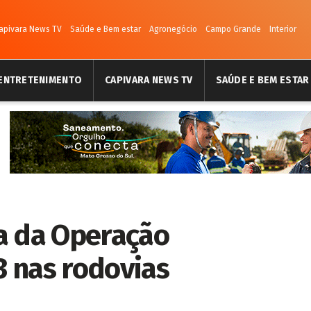
apivara News TV
Saúde e Bem estar
Agronegócio
Campo Grande
Interior
ENTRETENIMENTO
CAPIVARA NEWS TV
SAÚDE E BEM ESTAR
a da Operação
 nas rodovias