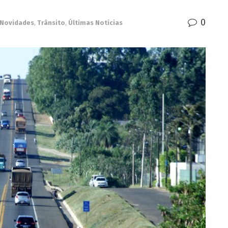
0
Novidades
,
Trânsito
,
Últimas Notícias