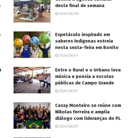
s
deste final de semana
2026/08/08
a
Espetáculo inspirado em
saberes indígenas estreia
nesta sexta-feira em Bonito
2026/08/07
à
Entre o Rural e o Urbano leva
música e poesia a escolas
públicas de Campo Grande
2026/08/07
Cassy Monteiro se reúne com
Nikolas Ferreira e amplia
diálogo com lideranças do PL
2026/08/07