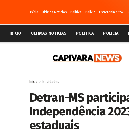
Início
Últimas Notícias
Política
Polícia
Entretenimento
C
INÍCIO
ÚLTIMAS NOTÍCIAS
POLÍTICA
POLÍCIA
Inicio
Novidades
Detran-MS particip
Independência 2023
estaduais