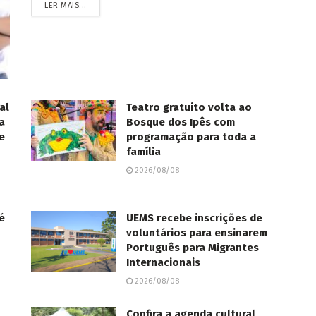
LER MAIS...
al
Teatro gratuito volta ao
a
Bosque dos Ipês com
e
programação para toda a
família
2026/08/08
é
UEMS recebe inscrições de
voluntários para ensinarem
Português para Migrantes
Internacionais
2026/08/08
Confira a agenda cultural