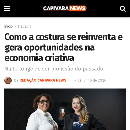
Inicio
Trabalho
Como a costura se reinventa e
gera oportunidades na
economia criativa
Muito longe de ser profissão do passado.
BY
REDAÇÃO CAPIVARA NEWS
7 de Junho de 2026