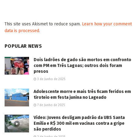
Aos 20 anos da Lei Maria da Penha, trabalho de
encaminhados pela Justiça ajuda a transformar
vidas em CG
2026/08/07
Vira CG leva asfalto às Vilas Nogueira e Aimoré
em Campo Grande
2026/08/07
Imaginário Maracangalha apresenta
“TRANSBORDA” com duas intervenções
gratuitas na 14 de Julho
2026/08/07
Jovem motociclista morre ao colidir na traseira
de caminhão estacionado em Dourados
2026/08/07
LER MAIS...