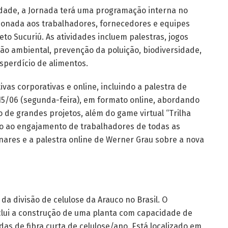
dade, a Jornada terá uma programação interna no
cionada aos trabalhadores, fornecedores e equipes
to Sucuriú. As atividades incluem palestras, jogos
ão ambiental, prevenção da poluição, biodiversidade,
sperdício de alimentos.
vas corporativas e online, incluindo a palestra de
15/06 (segunda-feira), em formato online, abordando
 de grandes projetos, além do game virtual “Trilha
do ao engajamento de trabalhadores de todas as
nares e a palestra online de Werner Grau sobre a nova
da divisão de celulose da Arauco no Brasil. O
clui a construção de uma planta com capacidade de
as de fibra curta de celulose/ano. Está localizado em