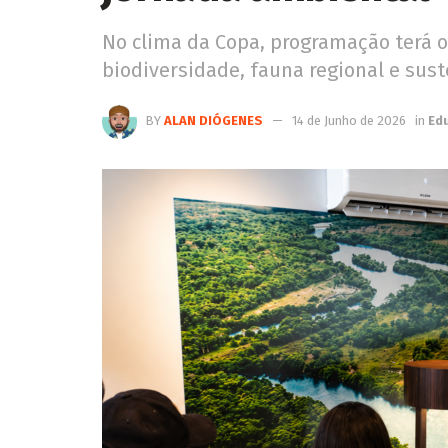
No clima da Copa, programação terá of
biodiversidade, fauna regional e sus
BY
ALAN DIÓGENES
14 de Junho de 2026
in
Ed