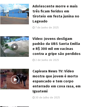
Adolescente morre e mais
três ficam feridos em
tiroteio em festa junina no
Lageado
7 de Junho de 2025
Vídeo: Jovens desligam
padrão da UBS Santa Emília
e R$ 300 mil em vacinas
contra a gripe são perdidos
2 de Junho de 2025
Capivara News TV: Vídeo
mostra que jovem é morto
espancado e tem corpo
enterrado em cova rasa, em
Iguatemi
30 de Julho de 2025