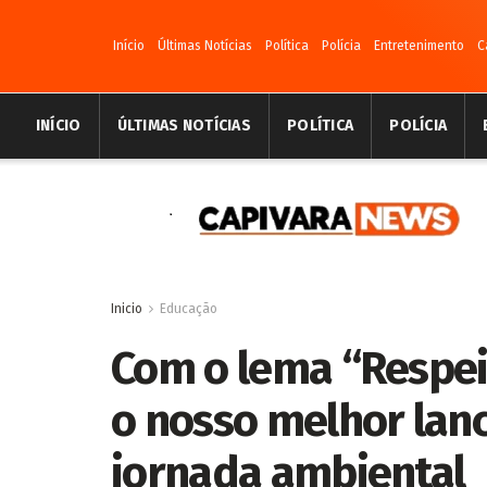
Início
Últimas Notícias
Política
Polícia
Entretenimento
C
INÍCIO
ÚLTIMAS NOTÍCIAS
POLÍTICA
POLÍCIA
Inicio
Educação
Com o lema “Respei
o nosso melhor lan
jornada ambiental