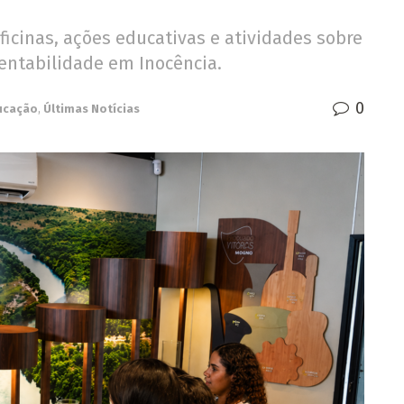
icinas, ações educativas e atividades sobre
tentabilidade em Inocência.
0
ucação
,
Últimas Notícias