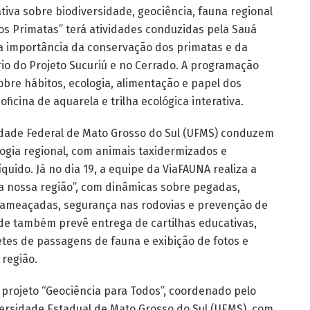
va sobre biodiversidade, geociência, fauna regional
os Primatas” terá atividades conduzidas pela Sauá
na importância da conservação dos primatas e da
rio do Projeto Sucuriú e no Cerrado. A programação
obre hábitos, ecologia, alimentação e papel dos
ficina de aquarela e trilha ecológica interativa.
sidade Federal de Mato Grosso do Sul (UFMS) conduzem
ogia regional, com animais taxidermizados e
uido. Já no dia 19, a equipe da ViaFAUNA realiza a
da nossa região”, com dinâmicas sobre pegadas,
s ameaçadas, segurança nas rodovias e prevenção de
de também prevê entrega de cartilhas educativas,
tes de passagens de fauna e exibição de fotos e
região.
o projeto “Geociência para Todos”, coordenado pelo
ersidade Estadual de Mato Grosso do Sul (UEMS), com