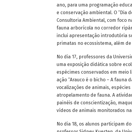
ano, para uma programação educati
e conservação ambiental. O “Dia d
Consultoria Ambiental, com foco 
fauna arborícola no corredor ripá
inclui apresentação introdutória s
primatas no ecossistema, além de o
No dia 17, professores da Univer
uma exposição didática sobre ecol
espécimes conservados em meio líq
ação “Arauco é o bicho – A fauna 
vocalizações de animais, espécie
atropelamento de fauna. A ativida
painéis de conscientização, maque
vídeos de animais monitorados na 
No dia 18, os alunos participam d
professor Sidney Kuerten, da Univ