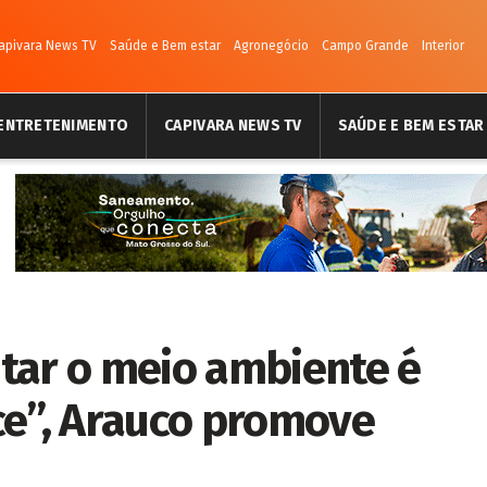
apivara News TV
Saúde e Bem estar
Agronegócio
Campo Grande
Interior
ENTRETENIMENTO
CAPIVARA NEWS TV
SAÚDE E BEM ESTAR
tar o meio ambiente é
ce”, Arauco promove