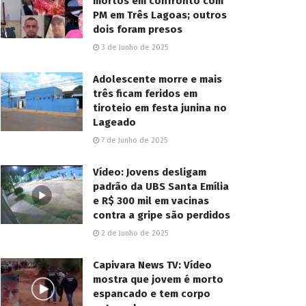
mortos em confronto com
PM em Três Lagoas; outros
dois foram presos
3 de Junho de 2025
Adolescente morre e mais
três ficam feridos em
tiroteio em festa junina no
Lageado
7 de Junho de 2025
Vídeo: Jovens desligam
padrão da UBS Santa Emília
e R$ 300 mil em vacinas
contra a gripe são perdidos
2 de Junho de 2025
Capivara News TV: Vídeo
mostra que jovem é morto
espancado e tem corpo