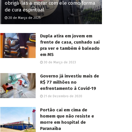
obrigá-las a morar com ele como forma
de cura espiritual
20 de Março de 2025
Dupla atira em jovem em
frente de casa, cunhado sai
pra ver e também é baleado
em MS
30 de Março de 2023
Governo já investiu mais de
R$ 77 milhões no
enfrentamento à Covid-19
21 de Dezembro de 2020
Portão cai em cima de
homem que não resiste e
morre em hospital de
Paranaíba