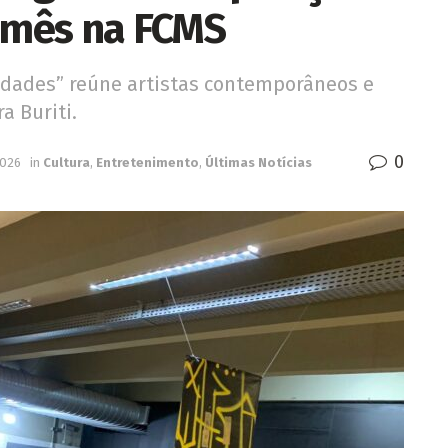
o mês na FCMS
dades” reúne artistas contemporâneos e
a Buriti.
0
2026
in
Cultura
,
Entretenimento
,
Últimas Notícias