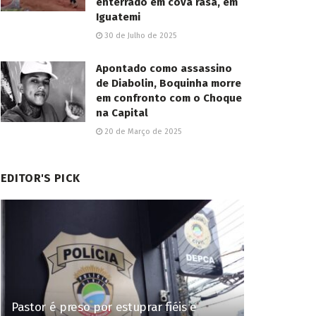
enterrado em cova rasa, em
Iguatemi
30 de Julho de 2025
Apontado como assassino
de Diabolin, Boquinha morre
em confronto com o Choque
na Capital
20 de Março de 2025
EDITOR'S PICK
Pastor é preso por estuprar fiéis e