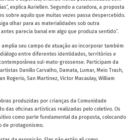
ias”, explica Auriellen. Segundo a curadora, a proposta
es sobre aquilo que muitas vezes passa despercebido.
siga olhar para as materialidades sob outra
e antes parecia banal em algo que produza sentido”.
er amplia seu campo de atuação ao incorporar também
diálogo entre diferentes identidades, territórios e
 contemporânea sul-mato-grossense. Participam da
artistas Danillo Carvalho, Damata, Lumar, Meio Trash,
an Rogerio, San Martinez, Victor Macaulay, William
obras produzidas por crianças da Comunidade
o das oficinas artísticas realizadas pelo coletivo. Os
sitivo como parte fundamental da proposta, colocando
ão de protagonismo.
istas da exposição. Elas não estão ali como