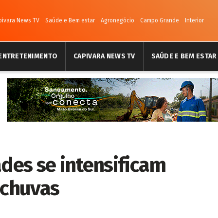
pivara News TV
Saúde e Bem estar
Agronegócio
Campo Grande
Interior
ENTRETENIMENTO
CAPIVARA NEWS TV
SAÚDE E BEM ESTAR
ades se intensificam
chuvas