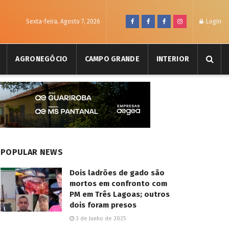
Sexta-feira, Agosto 7, 2026
Login
AGRONEGÓCIO
CAMPO GRANDE
INTERIOR
POPULAR NEWS
Dois ladrões de gado são
mortos em confronto com
PM em Três Lagoas; outros
dois foram presos
3 de Junho de 2025