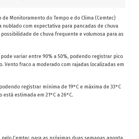
tro de Monitoramento do Tempo e do Clima (Cemtec)
a nublado com expectativa para pancadas de chuva
 possibilidade de chuva frequente e volumosa para as
a pode variar entre 90% a 50%, podendo registrar pico
o. Vento fraco a moderado com rajadas localizadas em
podendo registrar mínima de 19°C e máxima de 33°C
ão está estimada em 21°C a 26°C.
a pelo Cemtec para as próximas duas semanas aponta