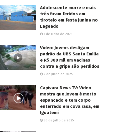
Adolescente morre e mais
três ficam feridos em
tiroteio em festa junina no
Lageado
7 de Junho de 2025
Vídeo: Jovens desligam
padrão da UBS Santa Emília
e R$ 300 mil em vacinas
contra a gripe são perdidos
2 de Junho de 2025
Capivara News TV: Vídeo
mostra que jovem é morto
espancado e tem corpo
enterrado em cova rasa, em
Iguatemi
30 de Julho de 2025