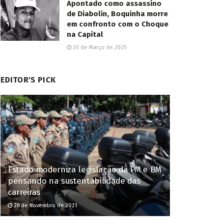
Apontado como assassino
de Diabolin, Boquinha morre
em confronto com o Choque
na Capital
20 de Março de 2025
EDITOR'S PICK
Estado moderniza legislação da PM e BM
pensando na sustentabilidade das
carreiras
28 de Novembro de 2021