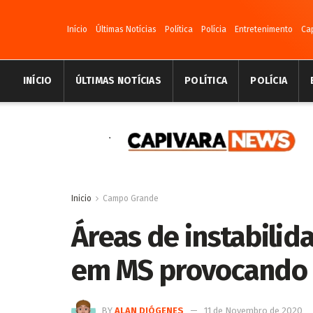
Início
Últimas Notícias
Política
Polícia
Entretenimento
Ca
INÍCIO
ÚLTIMAS NOTÍCIAS
POLÍTICA
POLÍCIA
Inicio
Campo Grande
Áreas de instabilid
em MS provocando 
BY
ALAN DIÓGENES
11 de Novembro de 2020