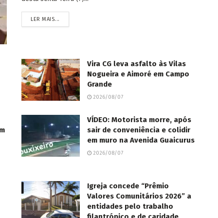
LER MAIS...
Vira CG leva asfalto às Vilas
Nogueira e Aimoré em Campo
Grande
2026/08/07
VÍDEO: Motorista morre, após
om
sair de conveniência e colidir
em muro na Avenida Guaicurus
2026/08/07
Igreja concede “Prêmio
Valores Comunitários 2026” a
entidades pelo trabalho
filantrópico e de caridade