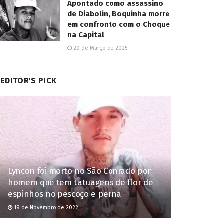
Apontado como assassino
de Diabolin, Boquinha morre
em confronto com o Choque
na Capital
20 de Março de 2025
EDITOR'S PICK
Lyncon foi morto no São Conrado por
homem que tem tatuagens de flor de
espinhos no pescoço e perna
19 de Novembro de 2022