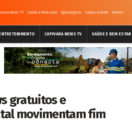
pivara News TV
Saúde e Bem estar
Agronegócio
Campo Grande
Interior
ENTRETENIMENTO
CAPIVARA NEWS TV
SAÚDE E BEM ESTAR
s gratuitos e
tal movimentam fim