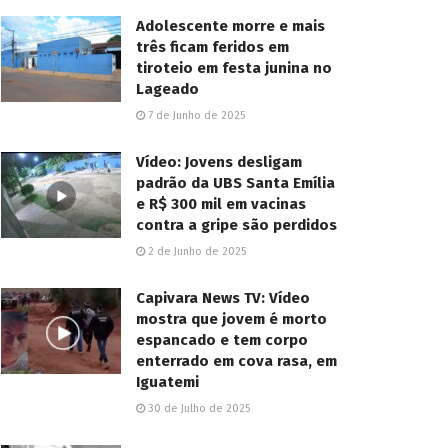
Adolescente morre e mais
três ficam feridos em
tiroteio em festa junina no
Lageado
7 de Junho de 2025
Vídeo: Jovens desligam
padrão da UBS Santa Emília
e R$ 300 mil em vacinas
contra a gripe são perdidos
2 de Junho de 2025
Capivara News TV: Vídeo
mostra que jovem é morto
espancado e tem corpo
enterrado em cova rasa, em
Iguatemi
30 de Julho de 2025