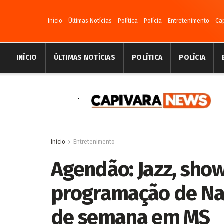
Início
Últimas Notícias
Política
Polícia
Entretenimento
Ca
INÍCIO
ÚLTIMAS NOTÍCIAS
POLÍTICA
POLÍCIA
Inicio
Entretenimento
Agendão: Jazz, show
programação de Na
de semana em MS