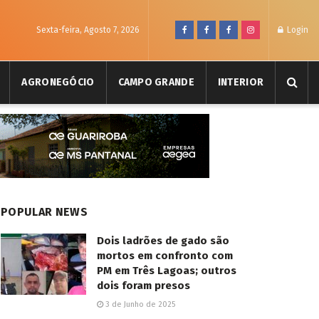
Sexta-feira, Agosto 7, 2026
Login
AGRONEGÓCIO
CAMPO GRANDE
INTERIOR
POPULAR NEWS
Dois ladrões de gado são
mortos em confronto com
PM em Três Lagoas; outros
dois foram presos
3 de Junho de 2025